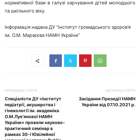
нормативної бази в галузі харчування дітей молодшого
та шкільного віку.
Інформація надана ДУ “Інститут громадського здоров’я
ім. О.М. Марзєєва НАМН України”
попередня стаття
наступна стаття
Спеціалісти ДУ «Інститут
Засідання Президії НАМН
педіатрії, акушерства і
України від 07.10.2021 р.
гінекології ім. академіка
О.М.Лук’янової НАМН
України» провели науково-
практичний семінар в
рамках 30-ї Ювілейної