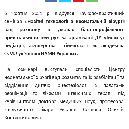
6 жовтня
2021
р.
відбувся науково-практичний
семінар
«Новітні технології в неонатальній хірургії
вад розвитку в умовах багатопрофільного
пренатального центру»
за організації ДУ «Інститут
педіатрії, акушерства і гінекології ім. академіка
О.М.Лук’янової НАМН України»
.
На семінарі виступали спеціалісти Центру
неонатальної хірургії вад розвитку та їх реабілітації та
відділення дитячої анестезіології з палатами
реанімації та ліжками інтенсивної терапії під
керівництвом доктора медичних наук, професора,
заслуженого лікаря України Слєпова Олексія
Костянтиновича.