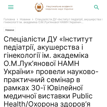
Головна
Новини
Спеціалісти ДУ «Інститут педіатрії, акушерства і
гінекології ім. академіка О.М.Лук’янової НАМН України»...
Новини
Спеціалісти ДУ «Інститут
педіатрії, акушерства і
гінекології ім. академіка
О.М.Лук’янової НАМН
України» провели науково-
практичний семінар в
рамках 30-ї Ювілейної
медичної виставки Public
Health/Охорона здоров’я