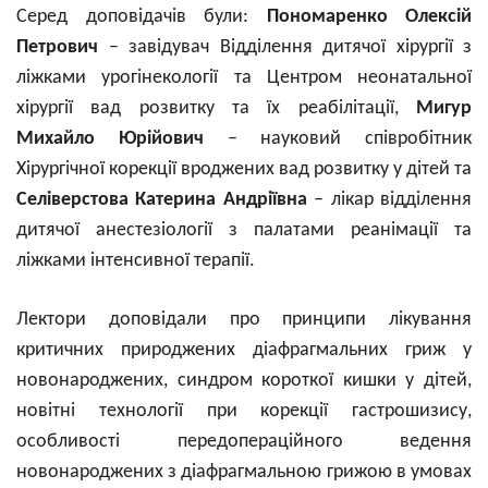
Серед доповідачів були:
Пономаренко Олексій
Петрович
– завідувач Відділення дитячої хірургії з
ліжками урогінекології та Центром неонатальної
хірургії вад розвитку та їх реабілітації,
Мигур
Михайло Юрійович
– науковий співробітник
Хірургічної корекції вроджених вад розвитку у дітей та
Селіверстова Катерина Андріївна
– лікар відділення
дитячої анестезіології з палатами реанімації та
ліжками інтенсивної терапії.
Лектори доповідали про принципи лікування
критичних природжених діафрагмальних гриж у
новонароджених, синдром короткої кишки у дітей,
новітні технології при корекції гастрошизису,
особливості передопераційного ведення
новонароджених з діафрагмальною грижою в умовах