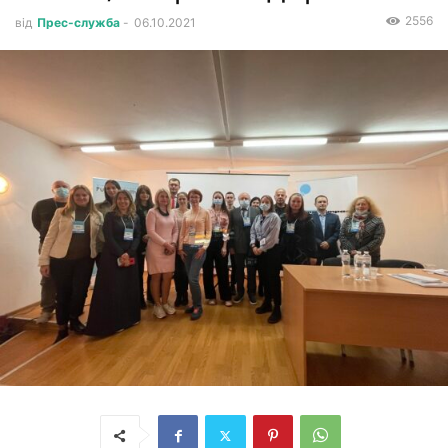
2556
від
Прес-служба
-
06.10.2021