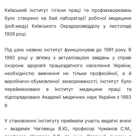
Київський інститут гігієни праці та профзахворювань
було створено на базі лабораторії робочої медицини
(роб.меду) Київського Окрздороввідділу у листопаді
1928 році.
Під цією назвою інститут функціонував до 1991 року. В
1992 році у зв’язку з актуалізацією завдань у справі
охорони здоров’я працездатного населення України,
необхідністю вивчення не тільки професійної, а й
виробничо-обумовленої захворюваності, інститут було
перейменовано в Інститут медицини праці та
підпорядковано Академії медичних наук України з 1993
р.
У становленні інституту приймали участь видатні вчені
– академік Чаговець В.Ю., професор Чуманов С.М.,