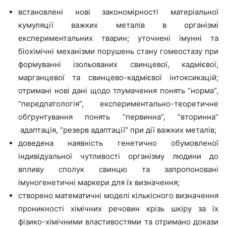
встановлені нові закономірності матеріальної
кумуляції важких металів в організмі
експериментальних тварин; уточнені імунні та
біохімічні механізми порушень стану гомеостазу при
формуванні ізольованих свинцевої, кадмієвої,
марганцевої та свинцево-кадмієвої інтоксикацій;
отримані нові дані щодо тлумачення понять “норма”,
“передпатологія”, експериментально-теоретичне
обґрунтування понять “первинна”, “вторинна”
адаптація, “резерв адаптації” при дії важких металів;
доведена наявність генетично обумовленої
індивідуальної чутливості організму людини до
впливу сполук свинцю та запропоновані
імуногенетичні маркери для їх визначення;
створено математичні моделі кількісного визначення
проникності хімічних речовин крізь шкіру за їх
фізико-хімічними властивостями та отримано докази