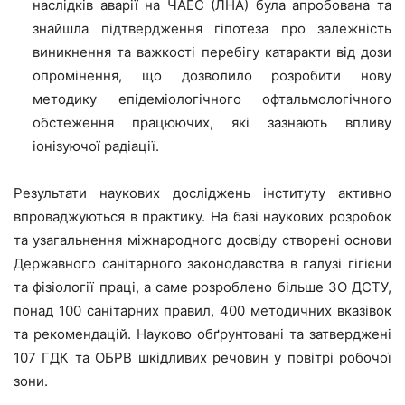
наслідків аварії на ЧАЕС (ЛНА) була апробована та
знайшла підтвердження гіпотеза про залежність
виникнення та важкості перебігу катаракти від дози
опромінення, що дозволило розробити нову
методику епідеміологічного офтальмологічного
обстеження працюючих, які зазнають впливу
іонізуючої радіації.
Результати наукових досліджень інституту активно
впроваджуються в практику. На базі наукових розробок
та узагальнення міжнародного досвіду створені основи
Державного санітарного законодавства в галузі гігієни
та фізіології праці, а саме розроблено більше ЗО ДСТУ,
понад 100 санітарних правил, 400 методичних вказівок
та рекомендацій. Науково обґрунтовані та затверджені
107 ГДК та ОБРВ шкідливих речовин у повітрі робочої
зони.