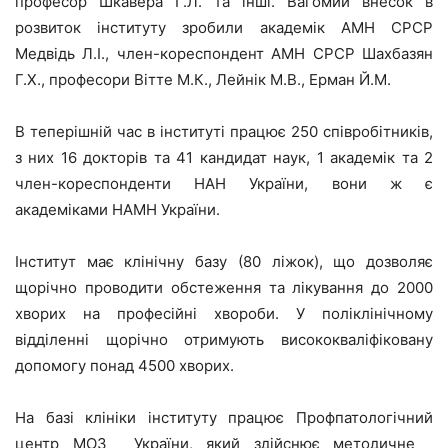
професор Шкавера Г.Л. та інші. Вагомий внесок в
розвиток інституту зробили академік АМН СРСР
Медвідь Л.І., член-кореспондент АМН СРСР Шахбазян
Г.Х., професори Вітте М.К., Лейнік М.В., Ерман Й.М.
В теперішній час в інституті працює 250 співробітників,
з них 16 докторів та 41 кандидат наук, 1 академік та 2
член-кореспонденти НАН України, вони ж є
академіками НАМН України.
Інститут має клінічну базу (80 ліжок), що дозволяє
щорічно проводити обстеження та лікування до 2000
хворих на професійні хвороби. У поліклінічному
відділенні щорічно отримують висококваліфіковану
допомогу понад 4500 хворих.
На базі клініки інституту працює Профпатологічний
центр МОЗ України, який здійснює методичне