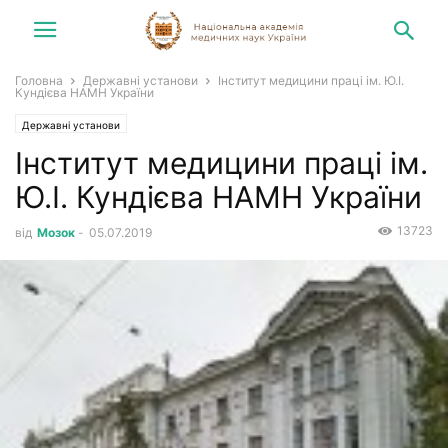
Головна
Державні установи
Інститут медицини праці ім. Ю.І.
Кундієва НАМН України
Державні установи
Інститут медицини праці ім.
Ю.І. Кундієва НАМН України
13723
від
Мозок
-
05.07.2019