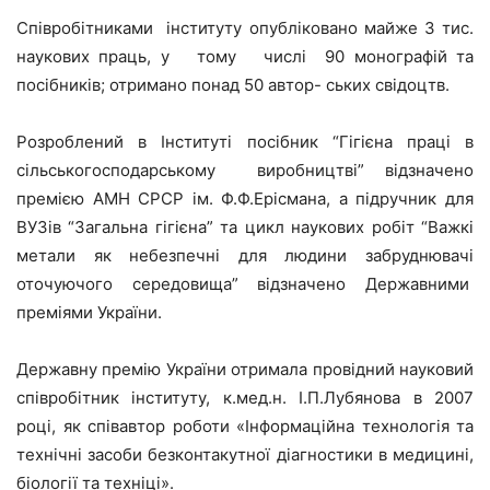
Співробітниками інституту опубліковано майже 3 тис.
наукових праць, у тому числі 90 монографій та
посібників; отримано понад 50 автор- ських свідоцтв.
Розроблений в Інституті посібник “Гігієна праці в
сільськогосподарському виробництві” відзначено
премією АМН СРСР ім. Ф.Ф.Ерісмана, а підручник для
ВУЗів “Загальна гігієна” та цикл наукових робіт “Важкі
метали як небезпечні для людини забруднювачі
оточуючого середовища” відзначено Державними
преміями України.
Державну премію України отримала провідний науковий
співробітник інституту, к.мед.н. І.П.Лубянова в 2007
році, як співавтор роботи «Інформаційна технологія та
технічні засоби безконтакутної діагностики в медицині,
біології та техніці».