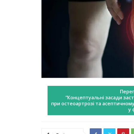
Перег
“Концептуальні засади зас
при остеоартрозі та асептичному 
у 