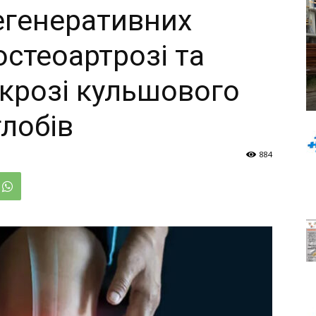
егенеративних
остеоартрозі та
крозі кульшового
глобів
884