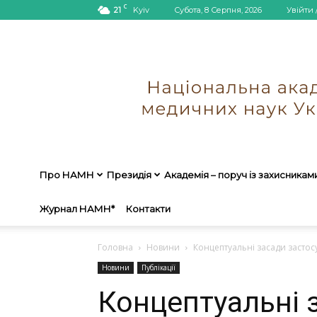
C
21
Kyiv
Субота, 8 Серпня, 2026
Увійти 
Про НАМН
Президія
Академія – поруч із захисникам
Журнал НАМН*
Контакти
Головна
Новини
Концептуальні засади застос
Новини
Публікації
Концептуальні 