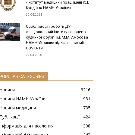
«Інститут медицини праці імені Ю.І.
Кундієва НАМН України»
30.04.2021
Особливості роботи ДУ
«Національний інститут серцево-
судинної хірургії ім. М.М. Амосова
НАМН України» під час пандемії
COVID-19
27.04.2020
POPULAR CATEGORIES
Новини
3216
Новини НАМН України
931
Новини медицини
735
Публікації
424
Інформація для населення
308
Інформаційні матеріали
247