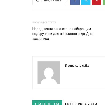
Поділитись
попередня стаття
Народження сина стало найкращим
подарунком для військового до Дня
захисника
Прес-служба
СТАТТІ ПО ТЕМІ
БІЛЬШЕ ВІД АВТОРА