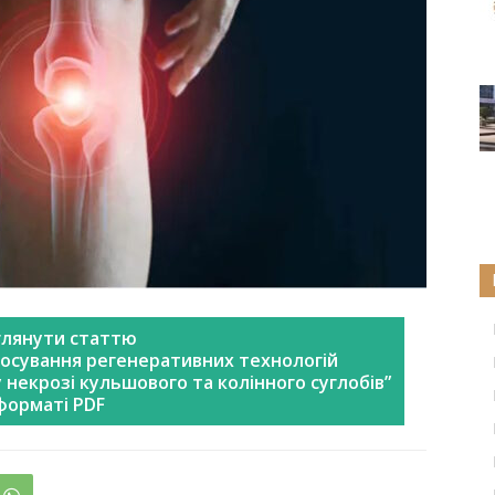
лянути статтю
тосування регенеративних технологій
некрозі кульшового та колінного суглобів”
форматі PDF