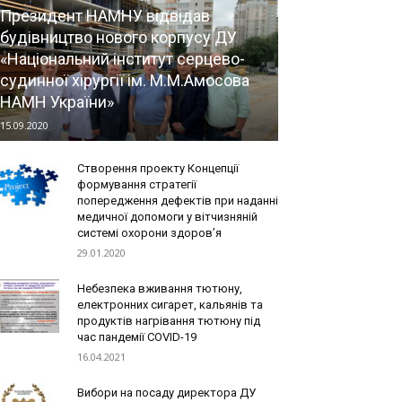
Президент НАМНУ відвідав
будівництво нового корпусу ДУ
«Національний інститут серцево-
судинної хірургії ім. М.М.Амосова
НАМН України»
15.09.2020
Створення проекту Концепції
формування стратегії
попередження дефектів при наданні
медичної допомоги у вітчизняній
системі охорони здоров’я
29.01.2020
Небезпека вживання тютюну,
електронних сигарет, кальянів та
продуктів нагрівання тютюну під
час пандемії COVID-19
16.04.2021
Вибори на посаду директора ДУ