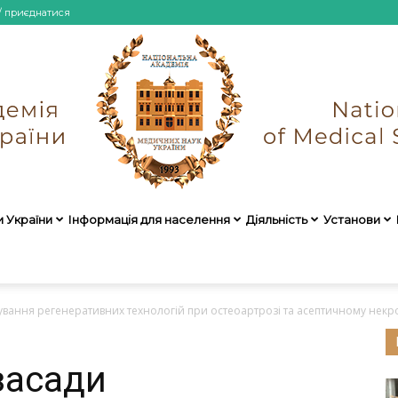
/ приєднатися
и України
Інформація для населення
Діяльність
Установи
НАМН
ування регенеративних технологій при остеоартрозі та асептичному некроз
засади
України