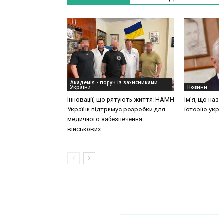
Академія - поруч із захисниками
України
Новини
Інновації, що рятують життя: НАМН
Ім’я, що на
України підтримує розробки для
історію укр
медичного забезпечення
військових