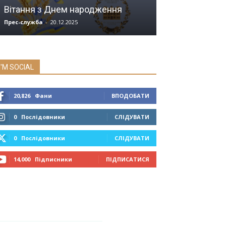
Вітання з Днем народження
Медицина на 
Прес-служба
-
20.12.2025
Мозок
-
04.07.2019
I'M SOCIAL
20,826
Фани
ВПОДОБАТИ
0
Послідовники
СЛІДУВАТИ
0
Послідовники
СЛІДУВАТИ
14,000
Підписники
ПІДПИСАТИСЯ