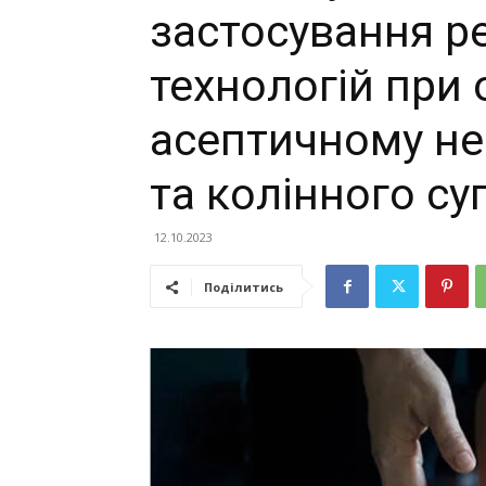
застосування р
технологій при 
асептичному не
та колінного су
12.10.2023
Поділитись