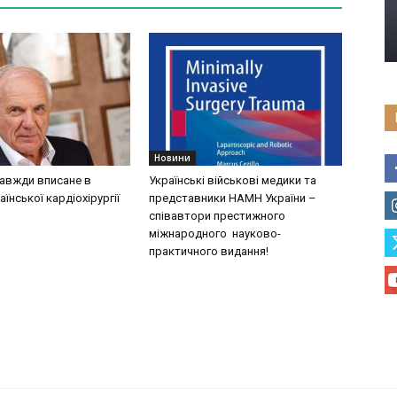
Новини
завжди вписане в
Українські військові медики та
аїнської кардіохірургії
представники НАМН України –
співавтори престижного
міжнародного науково-
практичного видання!