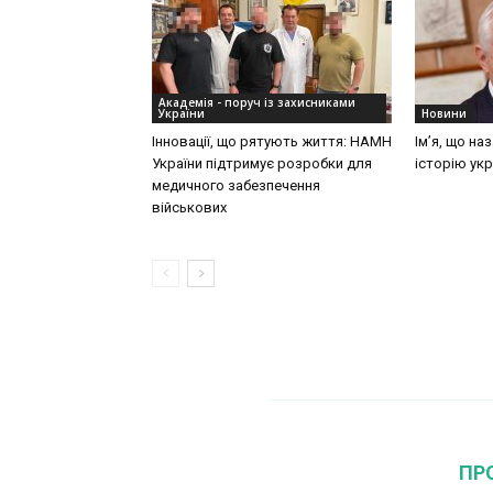
Академія - поруч із захисниками
України
Новини
Інновації, що рятують життя: НАМН
Ім’я, що на
України підтримує розробки для
історію укр
медичного забезпечення
військових
ПР