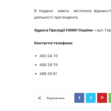
В поданні мають міститися відомості 
діяльності претендента.
Адреса Президії НАМН України –
вул. Гер
Контактні телефони:
483 04 70
489 39 79
489 39 81
Поділитись