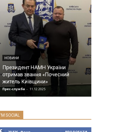
НОВИНИ
НОВИНИ
Міжвідомча к
Президент НАМН України
України та Н
отримав звання «Почесний
робочі виїзди
житель Київщини»
Академії
Прес-служба
-
11.12.2025
Прес-служба
-
24.1
I'M SOCIAL
20,826
Фани
ВПОДОБАТИ