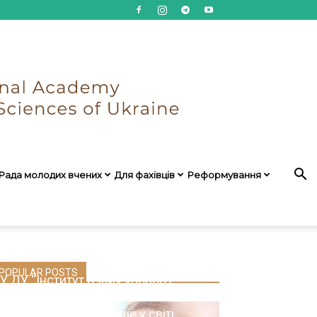
Рада молодих вчених
Для фахівців
Реформування
POPULAR POSTS
У ДУ “Інститут очних хвороб і
тканинної терапії ім. В.П. Філатова
НАМН України” вперше у світі