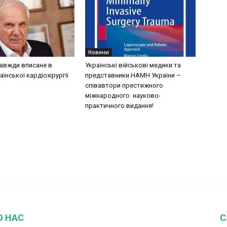
Новини
завжди вписане в
Українські військові медики та
аїнської кардіохірургії
представники НАМН України –
співавтори престижного
міжнародного науково-
практичного видання!
О НАС
С