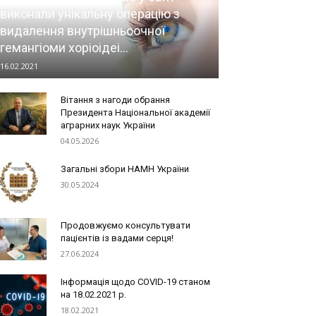
виконали унікальну операцію з
видалення внутрішньоочної
гемангіоми хоріоідеі...
16.02.2021
Вітання з нагоди обрання
Президента Національної академії
аграрних наук України
04.05.2026
Загальні збори НАМН України
30.05.2024
Продовжуємо консультувати
пацієнтів із вадами серця!
27.06.2024
Інформація щодо COVID-19 станом
на 18.02.2021 р.
18.02.2021