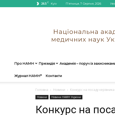
C
26.5
Kyiv
П’ятниця, 7 Серпня, 2026
Уві
Про НАМН
Президія
Академія – поруч із захисникам
Журнал НАМН*
Контакти
Головна
Новини
Конкурс на посаду керівника
Новини
Новини НАМН України
Конкурс на пос