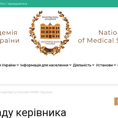
йти / приєднатися
и України
Інформація для населення
Діяльність
Установи
НАМН
 наукової установи НАМН України
аду керівника
України