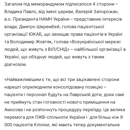
Загалом під меморандумом підписалося 4 сторони –
Владика Павло, від імені церкви, Валерій Запорожан,
в.о. Президента НАМН України – представник інтересів
влади, Дмитро Шерембей, голова пацієнтської
організації ЮКАБ, що захищає права пацієнтів в Україні
та Володимир Жовтяк, голова «Всеукраїнської мережі
людей, що живуть з ВІЛ/СНІД» – найбільшої організації в
Україні, що об’єднує людей, що живуть з таким
діагнозом.
«Найважливішим є те, що всі три зацікавлені сторони
нарешті оприлюднили консолідовану позицію –
пацієнти і персонал будуть на Лаврській доти, доки самі
не приймуть стан готовності нового приміщення на
Амосова і не розпочнуть процедуру переїзду. Це велика
перемога для ЛЖВ-спільноти України і для більш ніж 9
000 пацієнтів Клініки, які мають тепер документальне