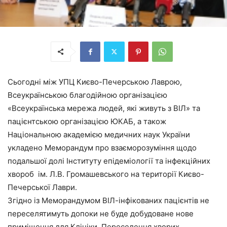
Сьогодні між УПЦ Києво-Печерською Лаврою,
Всеукраїнською благодійною організацією
«Всеукраїнська мережа людей, які живуть з ВІЛ» та
пацієнтською організацією ЮКАБ, а також
Національною академією медичних наук України
укладено Меморандум про взаєморозуміння щодо
подальшої долі Інституту епідеміології та інфекційних
хвороб ім. Л.В. Громашевського на території Києво-
Печерської Лаври.
Згідно із Меморандумом ВІЛ-інфікованих пацієнтів не
переселятимуть допоки не буде добудоване нове
приміщення для Клініки. Переселення хворих