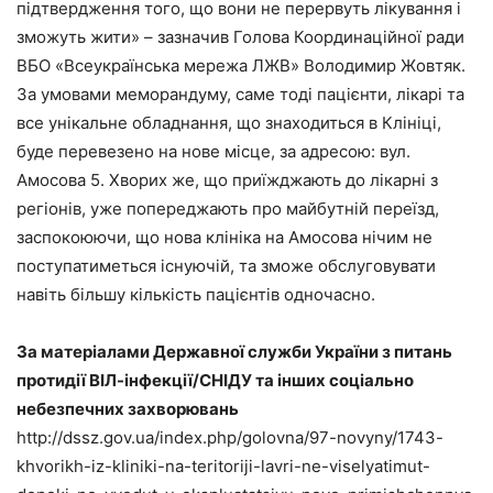
підтвердження того, що вони не перервуть лікування і
зможуть жити» – зазначив Голова Координаційної ради
ВБО «Всеукраїнська мережа ЛЖВ» Володимир Жовтяк.
За умовами меморандуму, саме тоді пацієнти, лікарі та
все унікальне обладнання, що знаходиться в Клініці,
буде перевезено на нове місце, за адресою: вул.
Амосова 5. Хворих же, що приїжджають до лікарні з
регіонів, уже попереджають про майбутній переїзд,
заспокоюючи, що нова клініка на Амосова нічим не
поступатиметься існуючій, та зможе обслуговувати
навіть більшу кількість пацієнтів одночасно.
За матеріалами Державної служби України з питань
протидії ВІЛ-інфекції/СНІДУ та інших соціально
небезпечних захворювань
http://dssz.gov.ua/index.php/golovna/97-novyny/1743-
khvorikh-iz-kliniki-na-teritoriji-lavri-ne-viselyatimut-