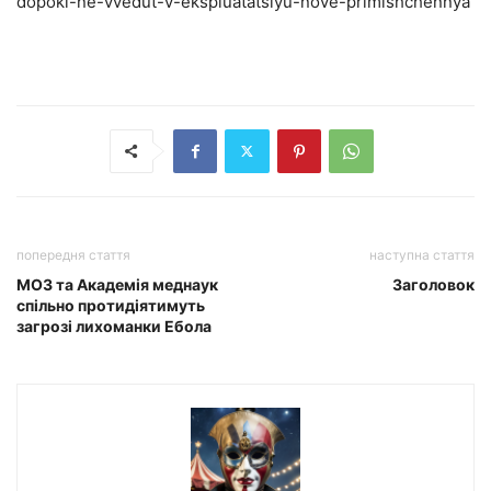
dopoki-ne-vvedut-v-ekspluatatsiyu-nove-primishchennya
попередня стаття
наступна стаття
МОЗ та Академія меднаук
Заголовок
спільно протидіятимуть
загрозі лихоманки Ебола