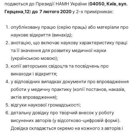
подаються до Президії НАМН України (
04050, Київ, вул.
Герцена,12
)
до 7 лютого 2020
у 2-х примірниках:
опубліковану працю (серію праць) або матеріали про
наукове відкриття (винахід);
анотацію, що включає наукову характеристику праці
та її значення для розвитку медичної науки
(українською мовою);
копії авторських свідоцтв та посвідчень про
винаходи і відкриття;
у відповідних випадках документи про впровадження
роботи у медичну практику (копії постанов, наказів,
актів впровадження);
відгуки наукової громадськості;
детальну довідку про творчий внесок у роботу
висунених авторів (у відсотково-цифровій формі).
Довідка складається окремо на кожного з авторів і