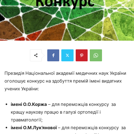
Президія Національної академії медичних наук України
оголошує конкурс на здобуття премій імені видатних
учених України:
імені О.О.Коржа
– для переможців конкурсу за
кращу наукову працю в галузі ортопедії і
травматології;
імені О.М.Лук’янової
– для переможців конкурсу за