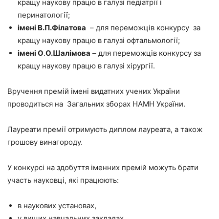
кращу наукову працю в галузі педіатрії і
перинатології;
імені В.П.Філатова
– для переможців конкурсу за
кращу наукову працю в галузі офтальмології;
імені О
.
О.Шалімова
– для переможців конкурсу за
кращу наукову працю в галузі хірургії.
Вручення премій імені видатних учених України
проводиться на Загальних зборах НАМН України.
Лауреати премії отримують диплом лауреата, а також
грошову винагороду.
У конкурсі на здобуття іменних премій можуть брати
участь науковці, які працюють:
в наукових установах,
у вищих навчальних закладах,