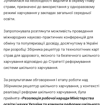
Зупинилася на необхідності виділити в окрему главу
страви, призначені до використання у одноразовому
режимі харчування у закладах загальної середньої
освіти.
Запропонувала розглянути можливість проведення
міжнародних науково-практичних конференцій для
обміну та популяризації досвіду, досягнутому в Україні
при розробці Збірника рецептур та технологічних карт
страв для здорового, якісного та безпечного шкільного
харчування відповідно до Стратегії реформування
системи шкільного харчування.
За результатами обговорення І етапу роботи над
Збірником рецептур шкільного харчування, у контексті
реалізації реформи шкільного харчування,
була
прийнята
«
Резолюція робочої наради Міністерства
освіти і науки України та команди реформи шкільного