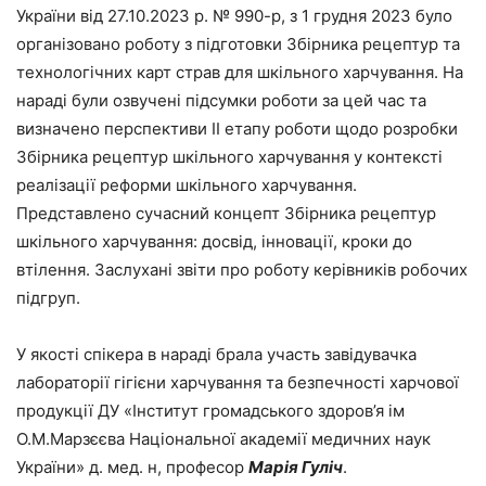
України від 27.10.2023 р. № 990-р, з 1 грудня 2023 було
організовано роботу з підготовки Збірника рецептур та
технологічних карт страв для шкільного харчування. На
нараді були озвучені підсумки роботи за цей час та
визначено перспективи ІІ етапу роботи щодо розробки
Збірника рецептур шкільного харчування у контексті
реалізації реформи шкільного харчування.
Представлено сучасний концепт Збірника рецептур
шкільного харчування: досвід, інновації, кроки до
втілення. Заслухані звіти про роботу керівників робочих
підгруп.
У якості спікера в нараді брала участь завідувачка
лабораторії гігієни харчування та безпечності харчової
продукції ДУ «Інститут громадського здоров’я ім
О.М.Марзєєва Національної академії медичних наук
України» д. мед. н, професор
Марія Гуліч
.