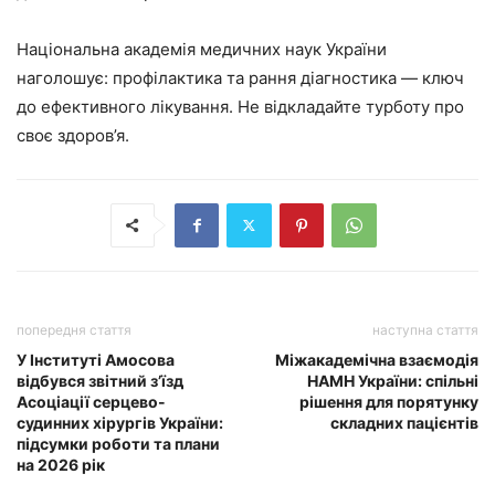
Національна академія медичних наук України
наголошує: профілактика та рання діагностика — ключ
до ефективного лікування. Не відкладайте турботу про
своє здоров’я.
попередня стаття
наступна стаття
У Інституті Амосова
Міжакадемічна взаємодія
відбувся звітний з’їзд
НАМН України: спільні
Асоціації серцево-
рішення для порятунку
судинних хірургів України:
складних пацієнтів
підсумки роботи та плани
на 2026 рік