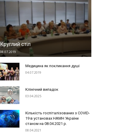
Круглий стіл
08.07.2019
Медицина як покликання душі
04.07.2019
Клінічний випадок
03.04.2025
Кількість госпіталізованих з COVID-
19 в установах НАМН України
станом на 08.04.2021 р.
08.04.2021