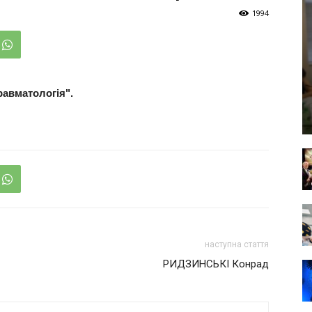
1994
равматологія".
наступна стаття
РИДЗИНСЬКІ Конрад