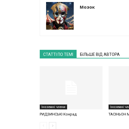
Мозок
СТАТТІ ПО ТЕМІ
БІЛЬШЕ ВІД АВТОРА
Іноземні члени
Іноземні ч
РИДЗИНСЬКІ Конрад
ТАСІНЬОН 