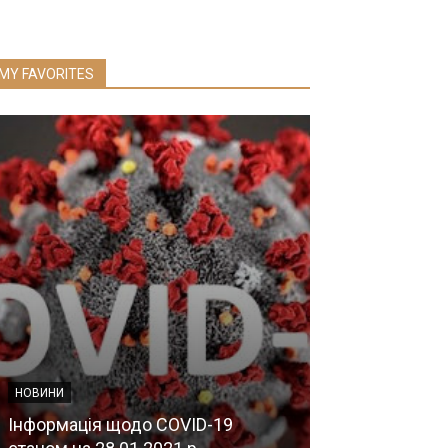
MY FAVORITES
НОВИНИ
Інформація пр
НОВИНИ
державного м
Інформація щодо COVID-19
пропонуються