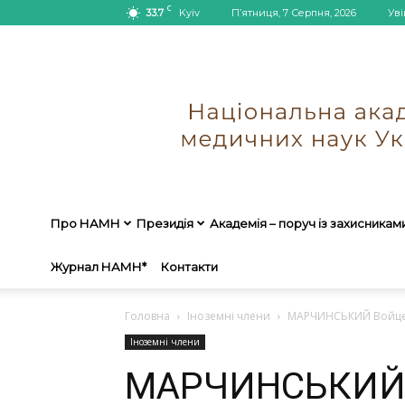
C
33.7
Kyiv
П’ятниця, 7 Серпня, 2026
Уві
Про НАМН
Президія
Академія – поруч із захисникам
Журнал НАМН*
Контакти
Головна
Іноземні члени
МАРЧИНСЬКИЙ Войц
Іноземні члени
МАРЧИНСЬКИЙ 