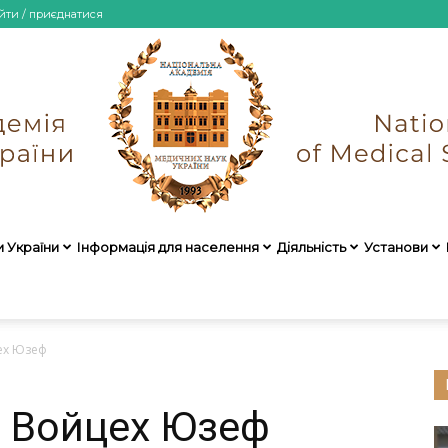
йти / приєднатися
и України
Інформація для населення
Діяльність
Установи
НАМН
ех Юзеф
Войцех Юзеф
України