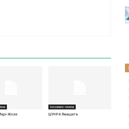
лени
Іноземні члени
Марі-Жозе
ШУНІЧІ Ямашита