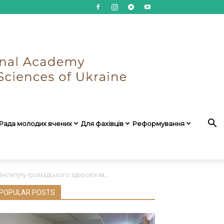
Рада молодих вчених
Для фахівців
Реформування
ституту громадського здоров’я ім...
POPULAR POSTS