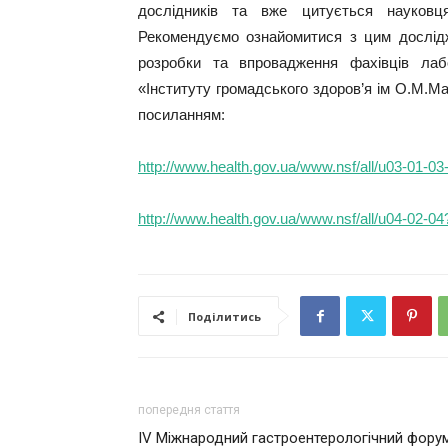
дослідників та вже цитується науковцям
Рекомендуємо ознайомитися з цим дослід
розробки та впровадження фахівців лаб
«Інституту громадського здоров’я ім О.М.
посиланням:
http://www.health.gov.ua/www.nsf/all/u03-01-
http://www.health.gov.ua/www.nsf/all/u04-02-
Поділитись
попередня стаття
IV Міжнародний гастроентерологічний фору