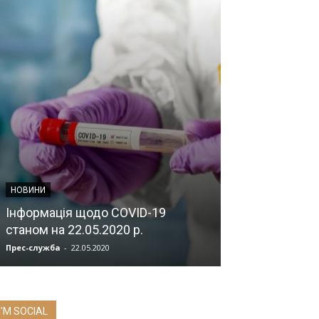
НОВИНИ
ВОНИ БУЛИ З НАМ
Інформація щодо COVID-19
ЛОБЕНКО Ана
станом на 22.05.2020 р.
Олександров
Прес-служба
-
22.05.2020
Мозок
-
03.07.2019
I'M SOCIAL