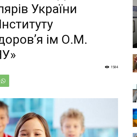
лярів України
Інституту
оров’я ім О.М.
НУ»
1584