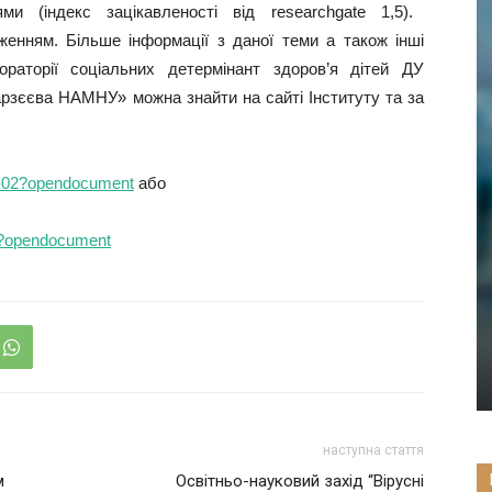
и (індекс зацікавленості від researchgate 1,5).
женням. Більше інформації з даної теми
а також
інші
ораторії соціальних
детермінант
здоров’я дітей ДУ
Марзєєва НАМНУ» можна знайти на сайті
І
нституту та за
03-02?opendocument
або
04?opendocument
наступна стаття
м
Освітньо-науковий захід “Вірусні