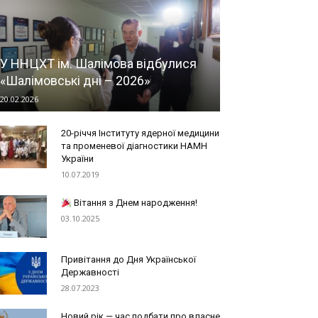
У ННЦХТ ім. Шалімова відбулися
«Шалімовські дні – 2026»
20.02.2026
20-річчя Інституту ядерної медицини
та променевої діагностики НАМН
України
10.07.2019
Вітання з Днем народження!
03.10.2025
Привітання до Дня Української
Державності
28.07.2023
Новий рік — час подбати про власне