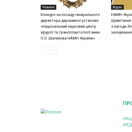
Новини
Відео
Конкурс на посаду генерального
НАМН Укра
директора державної установи
привітання 
«Національний науковий центр
з нагоди 30-
хірургії та трансплантології імені
заснування
О.О. Шалімова НАМН України»
ПР
НАЦ
МЕД