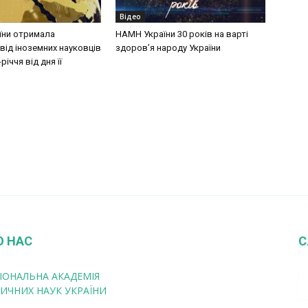
Відео
їни отримала
НАМН України 30 років на варті
від іноземних науковців
здоров’я народу України
річчя від дня її
О НАС
С
ІОНАЛЬНА АКАДЕМІЯ
ИЧНИХ НАУК УКРАЇНИ