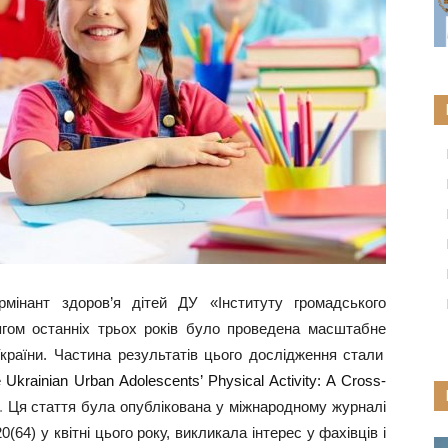
рмінант
здоров’я дітей ДУ «Інституту громадського
гом останніх трьох років було проведена
масштабне
країни. Частина результатів цього дослідження стали
e Ukrainian Urban Adolescents’ Physical Activity: A Cross-
.
Ця стаття була опублікована у міжнародному журналі
20(64) у квітні цього року, викликала інтерес у фахівців
і