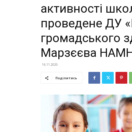
активності шко
проведене ДУ «
громадського зд
Марзєєва НАМ
16.11.2020
Поділитись