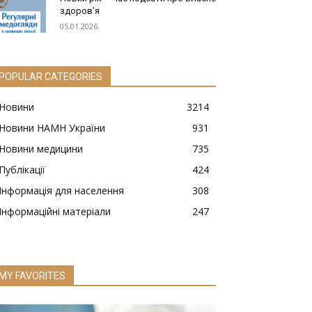
здоров’я
05.01.2026
POPULAR CATEGORIES
Новини
3214
Новини НАМН України
931
Новини медицини
735
Публікації
424
Інформація для населення
308
Інформаційні матеріали
247
MY FAVORITES