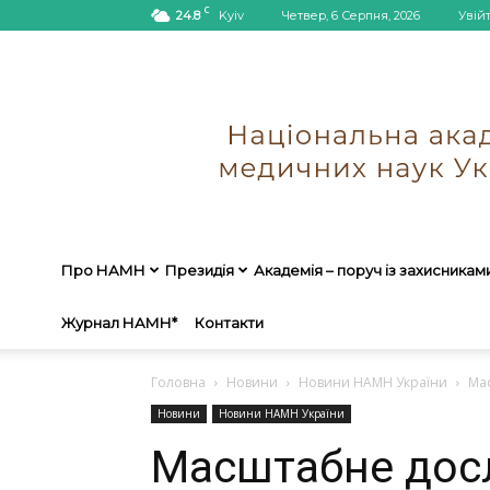
C
24.8
Kyiv
Четвер, 6 Серпня, 2026
Увій
Про НАМН
Президія
Академія – поруч із захисникам
Журнал НАМН*
Контакти
Головна
Новини
Новини НАМН України
Мас
Новини
Новини НАМН України
Масштабне досл