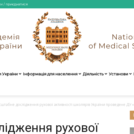
ти / приєднатися
и України
Інформація для населення
Діяльність
Установи
НАМН
штабне дослідження рухової активності школярів України проведене ДУ «Ін
ідження рухової
України