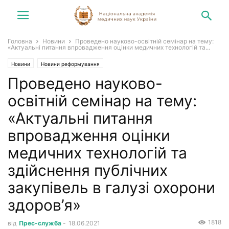
Головна
Новини
Проведено науково-освітній семінар на тему:
«Актуальні питання впровадження оцінки медичних технологій та...
Новини
Новини реформування
Проведено науково-
освітній семінар на тему:
«Актуальні питання
впровадження оцінки
медичних технологій та
здійснення публічних
закупівель в галузі охорони
здоров’я»
1818
від
Прес-служба
-
18.06.2021