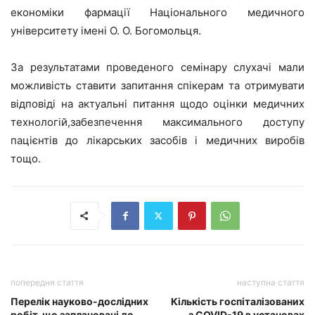
економіки фармації Національного медичного
університету імені О. О. Богомольця.
За результатами проведеного семінару слухачі мали
можливість ставити запитання спікерам та отримувати
відповіді на актуальні питання щодо оцінки медичних
технологій,забезпечення максимального доступу
пацієнтів до лікарських засобів і медичних виробів
тощо.
попередня стаття
наступна стаття
Перелік науково-дослідних
Кількість госпіталізованих
робіт, що заплановані до
з COVID-19 в установах