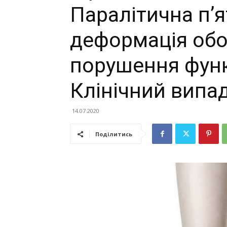
Паралітична п’
деформація обо
порушення функц
Клінічний випа
14.07.2020
Поділитись