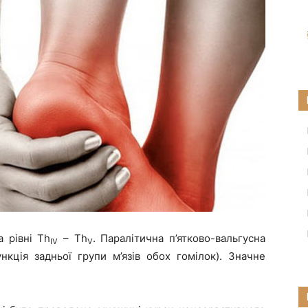
а рівні Th
– Th
. Паралітична п’ятково-вальгусна
IV
V
нкція задньої групи м’язів обох гомілок). Значне