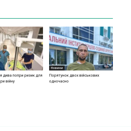
Новини
 дива попри ризик для
Порятунок двох військових
при війну
одночасно