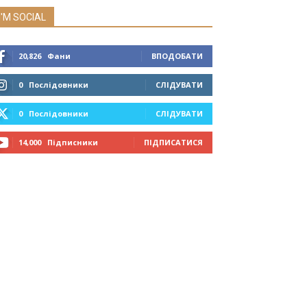
I'M SOCIAL
20,826
Фани
ВПОДОБАТИ
0
Послідовники
СЛІДУВАТИ
0
Послідовники
СЛІДУВАТИ
14,000
Підписники
ПІДПИСАТИСЯ