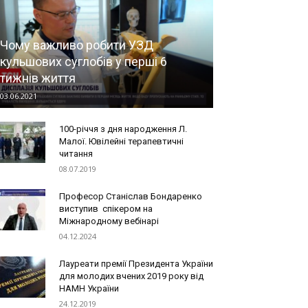
Чому важливо робити УЗД
кульшових суглобів у перші 6
тижнів життя
03.06.2021
100-річчя з дня народження Л.
Малої. Ювілейні терапевтичні
читання
08.07.2019
Професор Станіслав Бондаренко
виступив спікером на
Міжнародному вебінарі
04.12.2024
Лауреати премії Президента України
для молодих вчених 2019 року від
НАМН України
24.12.2019