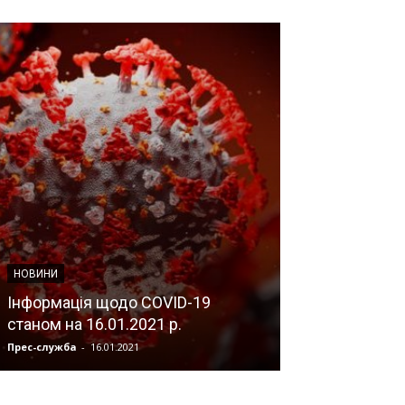
З ПЕРШИХ ВУСТ
Клініки НАМН
НОВИНИ
прийматимуть
Інформація щодо COVID-19
-19. Чи не па
станом на 16.01.2021 р.
інститутів?
Прес-служба
-
16.01.2021
Прес-служба
-
16.1