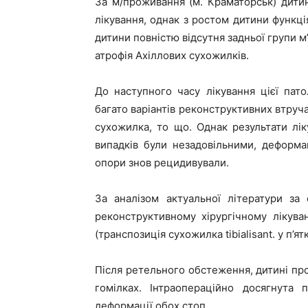
За м/проживання (м. Краматорськ) дити
лікування, однак з ростом дитини функці
дитини повністю відсутня задньої групи м
атрофія Ахіллових сухожилків.
До наступного часу лікування цієї пато
багато варіантів реконструктивних втручан
сухожилка, то що. Однак результати лік
випадків були незадовільними, деформа
опори знов рецидивували.
За аналізом актуальної літератури за
реконструктивному хірургічному лікува
(транспозиція сухожилка tibialisant. у п’ят
Після ретельного обстеження, дитині пр
гомілках. Інтраопераційно досягнута 
деформації обох стоп.