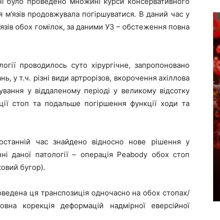
ні було проведено множині курси консервативного
я м’язів продовжувала погіршуватися. В даний час у
’язів обох гомілок, за даними УЗ – обстеження повна
логії проводилось суто хірургічне, запропоновано
ь, у т.ч. різні види артрорізов, вкорочення ахіллова
ування у віддаленому періоді у великому відсотку
ції стоп та подальше погіршення функції ходи та
 останній час знайдено відносно нове рішення у
нні даної патології – операція Peabody обох стоп
ковий бугор).
оведена ця транспозиція одночасно на обох стопах/
повна корекція деформацій надмірної еверсійної