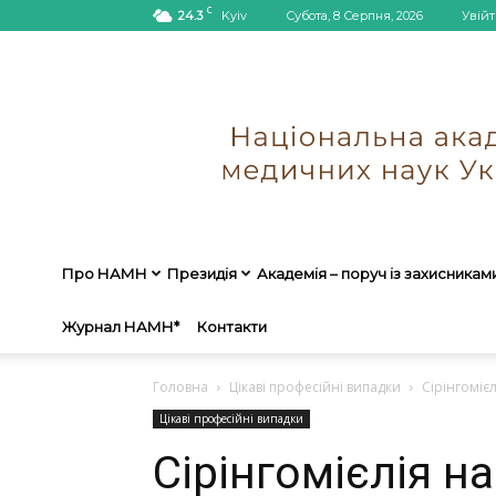
C
24.3
Kyiv
Субота, 8 Серпня, 2026
Увійт
Про НАМН
Президія
Академія – поруч із захисникам
Журнал НАМН*
Контакти
Головна
Цікаві професійні випадки
Сірінгомієл
Цікаві професійні випадки
Сірінгомієлія на