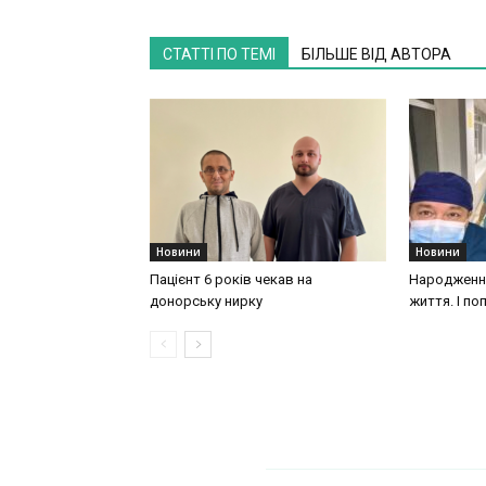
СТАТТІ ПО ТЕМІ
БІЛЬШЕ ВІД АВТОРА
Новини
Новини
Пацієнт 6 років чекав на
Народження
донорську нирку
життя. І по