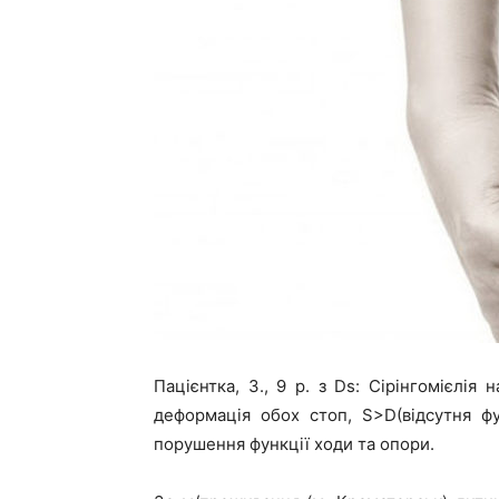
Пацієнтка, З., 9 р. з Ds: Сірінгомієлія н
деформація обох стоп, S>D(відсутня фу
порушення функції ходи та опори.