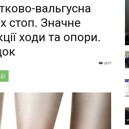
ятково-вальгусна
х стоп. Значне
ії ходи та опори.
док
2217