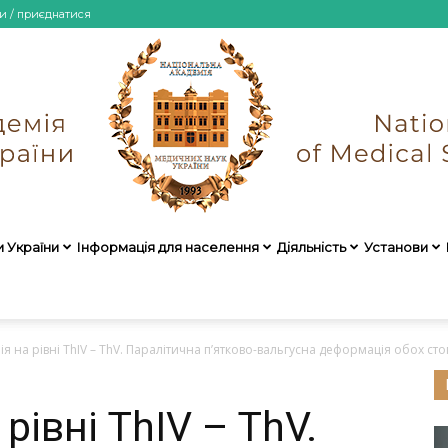
и / приєднатися
и України
Інформація для населення
Діяльність
Установи
НАМН
ія на рівні ThIV – ThV. Паралітична п’ятково-вальгусна деформація обох стоп
 рівні ThIV – ThV.
України