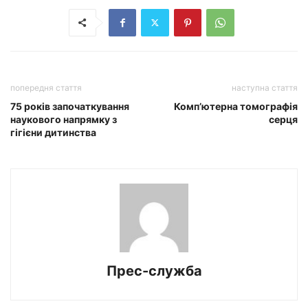
попередня стаття
наступна стаття
75 років започаткування
Комп’ютерна томографія
наукового напрямку з
серця
гігієни дитинства
Прес-служба