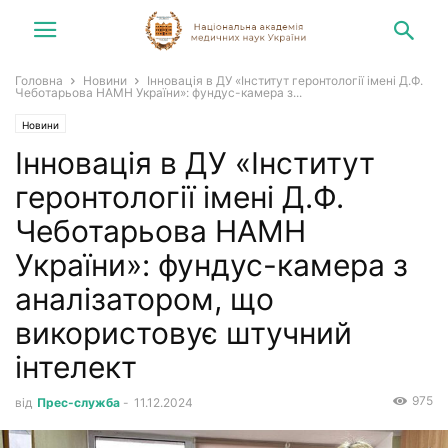
Головна
Новини
Інновація в ДУ «Інститут геронтології імені Д.Ф.
Чеботарьова НАМН України»: фундус-камера з...
Новини
Інновація в ДУ «Інститут
геронтології імені Д.Ф.
Чеботарьова НАМН
України»: фундус-камера з
аналізатором, що
використовує штучний
інтелект
975
від
Прес-служба
-
11.12.2024