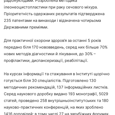
радіонуклідами. Розроблена методика
ілеонеоцистопластики при раку сечового міхура.
Пріоритетність одержаних результатів підтверджена
235 патентами на винаходи і відзначена чотирьома
Державними преміями.
Для практичної охорони здоров’я за останні 5 років
передано біля 170 нововведень, серед них більше 70%
нових методів діагностики й лікування, до 30% –
профілактики, диспансеризації, реабілітації.
На курсах інформації та стажування в Інституті щорічно
готується біля 30 спеціалістів. Підготовлено 130
методичних рекомендацій, 137 інформаційних листків.
Серед наукового доробку видано 193 монографії, 5029
статей, проведено 258 внутрішньоінститутських та 180
науково-практичних конференцій, на яких зроблено
1416 доповідей; в тому числі 27 на зарубіжних форумах.