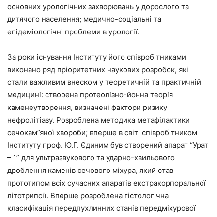
основних урологічних захворювань у дорослого та
дитячого населення; медично-соціальні та
епідеміологічні проблеми в урології.
За роки існування Інституту його співробітниками
виконано ряд пріоритетних наукових розробок, які
стали важливим внеском у теоретичній та практичній
медицині: створена протеолізно-йонна теорія
каменеутворення, визначені фактори ризику
нефролітіазу. Розроблена методика метафілактики
сечокам”яної хвороби; вперше в світі співробітником
Інституту проф. Ю.Г. Єдиним був створений апарат “Урат
– 1” для ультразвукового та ударно-хвильового
дроблення каменів сечового міхура, який став
прототипом всіх сучасних апаратів екстракорпоральної
літотрипсії. Вперше розроблена гістологічна
класифікація передпухлинних станів передміхурової