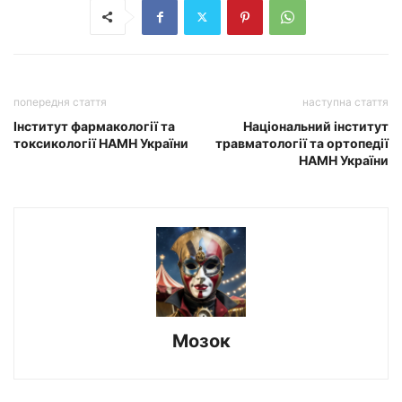
попередня стаття
наступна стаття
Інститут фармакології та
Національний інститут
токсикології НАМН України
травматології та ортопедії
НАМН України
Мозок