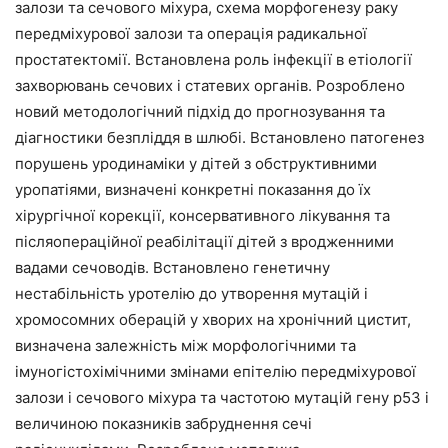
залози та сечового міхура, схема морфогенезу раку
передміхурової залози та операція радикальної
простатектомії. Встановлена роль інфекції в етіології
захворювань сечових і статевих органів. Розроблено
новий методологічний підхід до прогнозування та
діагностики безпліддя в шлюбі. Встановлено патогенез
порушень уродинаміки у дітей з обструктивними
уропатіями, визначені конкретні показання до їх
хірургічної корекції, консервативного лікування та
післяопераційної реабілітації дітей з вродженними
вадами сечоводів. Встановлено генетичну
нестабільність уротелію до утворення мутацій і
хромосомних оберацій у хворих на хронічний цистит,
визначена залежність між морфологічними та
імуногістохімічними змінами епітелію передміхурової
залози і сечового міхура та частотою мутацій гену р53 і
величиною показників забруднення сечі