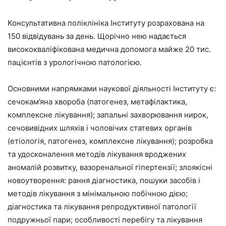
Консультативна поліклініка Інституту розрахована на
150 відвідувань за день. Щорічно нею надається
висококваліфікована медична допомога майже 20 тис.
пацієнтів з урологічною патологією.
Основними напрямками наукової діяльності Інституту є:
сечокам’яна хвороба (патогенез, метафілактика,
комплексне лікування); запальні захворювання нирок,
сечовивідних шляхів і чоловічих статевих органів
(етіологія, патогенез, комплексне лікування); розробка
та удосконалення методів лікування вроджених
аномалій розвитку, вазоренальної гіпертензії; злоякісні
новоутворення: рання діагностика, пошуки засобів і
методів лікування з мінімальною побічною дією;
діагностика та лікування репродуктивної патології
подружньої пари; особливості перебігу та лікування