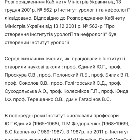
Розпорядженням Кабінету Міністрів України від 13
грудня 2001р. № 562-р Інститут урології та нефрології
ліквідовано. Відповідно до Розпорядження Кабінету
Міністрів України від 13.12.2001 р. № 562-р “Про
створення Інститутів урології та нефрології” був
створений Інститут урології.
Серед визначних вчених, які працювали в Інституті і
створили наукові школи : проф. Єдиний Ю.Г., проф.
Проскура О.В., проф. Полонский Л.Б., проф. Бялик В.Л.,
проф. Соколов О.В., проф. Голігорський С.Д., проф.
Суходольська А.О., проф. Колесніков Г.П., проф. Юнда
І.Ф. проф. Терещенко О.В., д.м.н Гагарінов В.С.
В попередні роки Інститут очолювали професори
Ю.Г.Єдиний (1965-1968), П.М.Федорченко (1968-1969),
В.С.Карпенко (1969-1987). З 1987р. по 2011 р. Інститут
очолював академік НАН та АМН України, Герой України