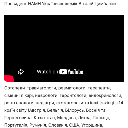
Президент НАМН України академік Віталій Цимбалюк:
Ортопеди-травматологи, ревматологи, терапевти,
сімейні лікарі, неврологи, геронтологи, ендокринологи,
рентгенологи, педіатри, стоматологи та інші фахівці з 14
країн світу (Австрія, Бельгія, Білорусь, Боснія та
Герцеговина, Казахстан, Молдова, Литва, Польща,
Португалія, Румунія, Словакія, США, Угорщина,