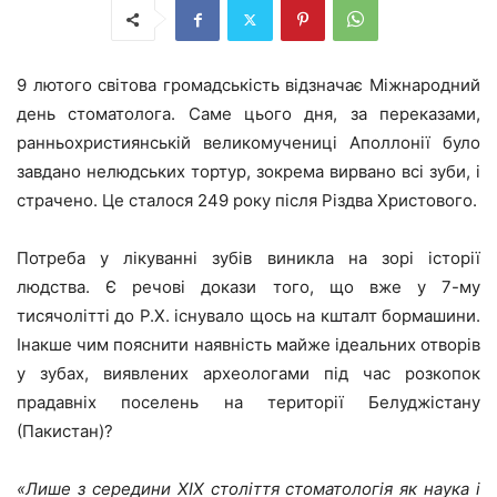
9 лютого світова громадськість відзначає Міжнародний
день стоматолога. Саме цього дня, за переказами,
ранньохристиянській великомучениці Аполлонії було
завдано нелюдських тортур, зокрема вирвано всі зуби, і
страчено. Це сталося 249 року після Різдва Христового.
Потреба у лікуванні зубів виникла на зорі історії
людства. Є речові докази того, що вже у 7-му
тисячолітті до Р.Х. існувало щось на кшталт бормашини.
Інакше чим пояснити наявність майже ідеальних отворів
у зубах, виявлених археологами під час розкопок
прадавніх поселень на території Белуджістану
(Пакистан)?
«Лише з середини ХІХ століття стоматологія як наука і