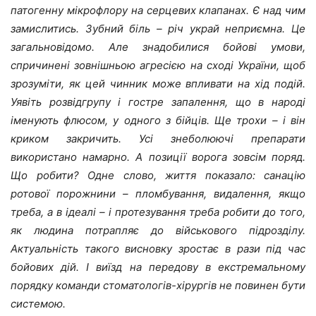
патогенну мікрофлору на серцевих клапанах. Є над чим
замислитись. Зубний біль – річ украй неприємна. Це
загальновідомо. Але знадобилися бойові умови,
спричинені зовнішньою агресією на сході України, щоб
зрозуміти, як цей чинник може впливати на хід подій.
Уявіть розвідгрупу і гостре запалення, що в народі
іменують флюсом, у одного з бійців. Ще трохи – і він
криком закричить. Усі знеболюючі препарати
використано намарно. А позиції ворога зовсім поряд.
Що робити? Одне слово, життя показало: санацію
ротової порожнини – пломбування, видалення, якщо
треба, а в ідеалі – і протезування треба робити до того,
як людина потрапляє до військового підрозділу.
Актуальність такого висновку зростає в рази під час
бойових дій. І виїзд на передову в екстремальному
порядку команди стоматологів-хірургів не повинен бути
системою.