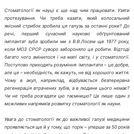
Стоматології як науці є ще над чим працювати. Узяти
протезування. Чи треба казати, який колосальний
якісний стрибок зробила ця галузь за останні роки? До
речі, перший сучасний науково обґрунтований
імплантат зуба зробили ми з В.В.Лосем ще 1977 року,
коли МОЗ СРСР суворо забороняло це робити. Відтоді
багато чого змінилося і на мапі світу, і у стоматології.
Поступово приходить розуміння: імплантати – це добре,
але це – необхідність, як кажуть, не від хорошого життя.
Чому в акул, наприклад, відбувається безперервна
регенерація втрачених зубів, а в людини цього немає?
Чи не треба розгадати цю таємницю? Це лише один з
можливих напрямків розвитку стоматології як науки.
Увага до стоматології як до важливої галузі медицини
проявляється ще й у тому, що торік – уперше за 50 років