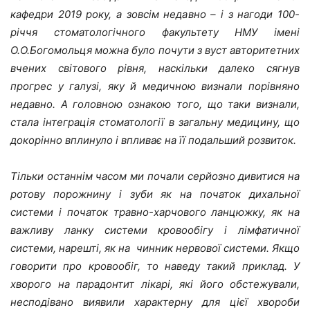
кафедри 2019 року, а зовсім недавно – і з нагоди 100-
річчя стоматологічного факультету НМУ імені
О.О.Богомольця можна було почути з вуст авторитетних
вчених світового рівня, наскільки далеко сягнув
прогрес у галузі, яку й медичною визнали порівняно
недавно. А головною ознакою того, що таки визнали,
стала інтеграція стоматології в загальну медицину, що
докорінно вплинуло і впливає на її подальший розвиток.
Тільки останнім часом ми почали серйозно дивитися на
ротову порожнину і зуби як на початок дихальної
системи і початок травно-харчового ланцюжку, як на
важливу ланку системи кровообігу і лімфатичної
системи, нарешті, як на чинник нервової системи. Якщо
говорити про кровообіг, то наведу такий приклад. У
хворого на парадонтит лікарі, які його обстежували,
несподівано виявили характерну для цієї хвороби