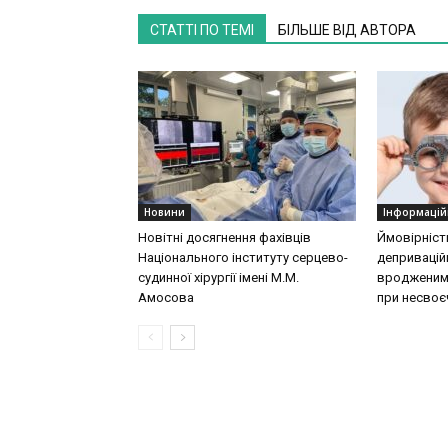
СТАТТІ ПО ТЕМІ
БІЛЬШЕ ВІД АВТОРА
Новини
Інформацій
Новітні досягнення фахівців
Ймовірніст
Національного інституту серцево-
деприваційн
судинної хірургії імeні М.М.
вродженими
Амосова
при несвоєч