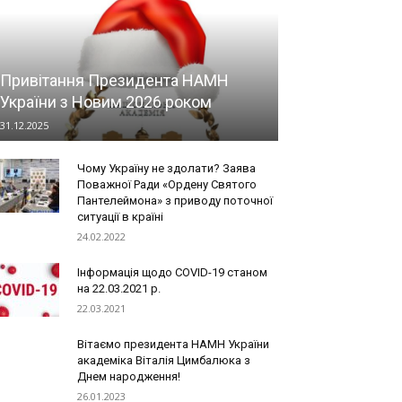
Привітання Президента НАМН
України з Новим 2026 роком
31.12.2025
Чому Україну не здолати? Заява
Поважної Ради «Ордену Святого
Пантелеймона» з приводу поточної
ситуації в країні
24.02.2022
Інформація щодо COVID-19 станом
на 22.03.2021 р.
22.03.2021
Вітаємо президента НАМН України
академіка Віталія Цимбалюка з
Днем народження!
26.01.2023