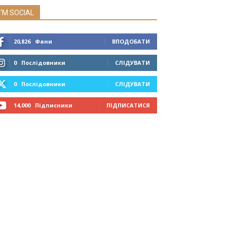
I'M SOCIAL
20,826
Фани
ВПОДОБАТИ
0
Послідовники
СЛІДУВАТИ
0
Послідовники
СЛІДУВАТИ
14,000
Підписники
ПІДПИСАТИСЯ