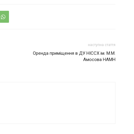
наступна стаття
Оренда приміщення в ДУ НІССХ ім. М.М.
Амосова НАМН