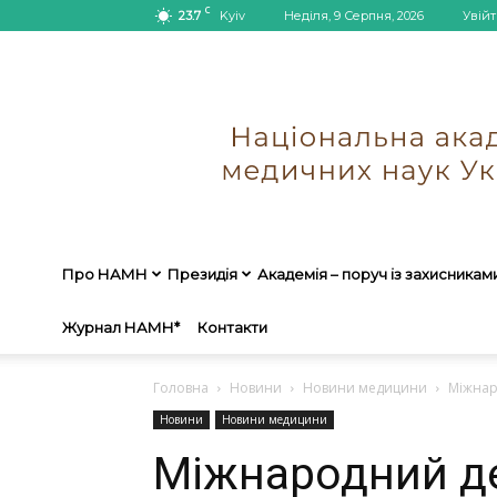
C
23.7
Kyiv
Неділя, 9 Серпня, 2026
Увійт
Про НАМН
Президія
Академія – поруч із захисникам
Журнал НАМН*
Контакти
Головна
Новини
Новини медицини
Міжнар
Новини
Новини медицини
Міжнародний д