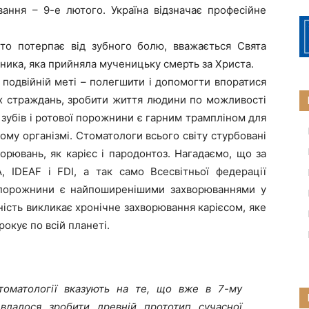
вання – 9-е лютого. Україна відзначає професійне
хто потерпає від зубного болю, вважається Свята
ника, яка прийняла мученицьку смерть за Христа.
 подвійній меті – полегшити і допомогти впоратися
их страждань, зробити життя людини по можливості
зубів і ротової порожнини є гарним трампліном для
му організмі. Стоматологи всього світу стурбовані
рювань, як карієс і пародонтоз. Нагадаємо, що за
, IDEAF і FDI, а так само Всесвітньої федерації
ої порожнини є найпоширенішими захворюваннями у
ність викликає хронічне захворювання карієсом, яке
крокує по всій планеті.
стоматології вказують на те, що вже в 7-му
вдалося зробити древній прототип сучасної