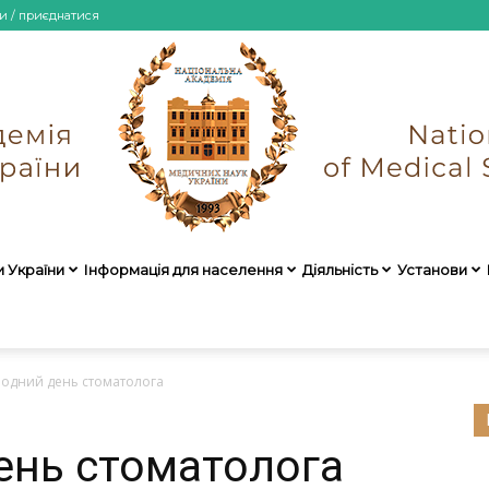
и / приєднатися
и України
Інформація для населення
Діяльність
Установи
НАМН
одний день стоматолога
ень стоматолога
України