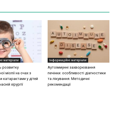
ні матеріали
Інформаційні матеріали
ь розвитку
Аутоіммунні захворювання
ої міопії на очах з
печінки: особливості діагностики
 катарактами у дітей
та лікування. Методичні
асній хірургії
рекомендації