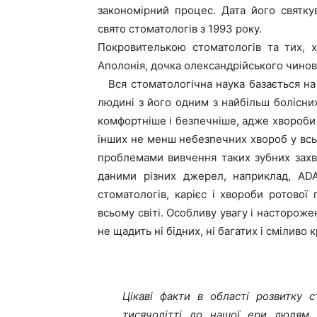
закономірний процес. Дата його святку
свято стоматологів з 1993 року.
Покровителькою стоматологів та тих, 
Аполонія, дочка олександрійського чинов
Вся стоматологічна наука базається на
людині з його одним з найбільш болісн
комфортніше і безпечніше, адже хвороби 
інших не менш небезпечних хвороб у всьо
проблемами вивчення таких зубних захво
даними різних джерел, наприклад, ADA
стоматологів, карієс і хвороби ротов
всьому світі. Особливу увагу і настороже
не щадить ні бідних, ні багатих і сміливо 
Цікаві факти в області розвитку 
тисячолітті до нашої ери людям 