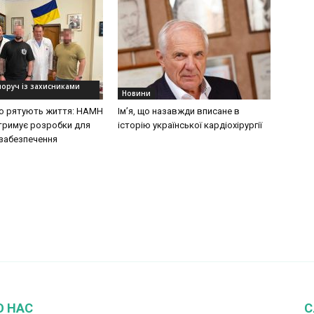
поруч із захисниками
Новини
 що рятують життя: НАМН
Ім’я, що назавжди вписане в
дтримує розробки для
історію української кардіохірургії
забезпечення
О НАС
С