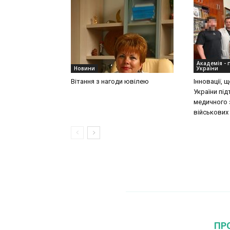
Академія - 
Новини
України
Вітання з нагоди ювілею
Інновації,
України пі
медичного 
військових
ПР