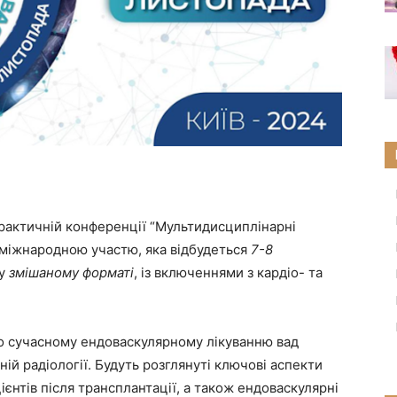
практичній конференції “Мультидисциплінарні
з міжнародною участю, яка відбудеться
7-8
 у
змішаному форматі
, із включеннями з кардіо- та
по сучасному ендоваскулярному лікуванню вад
ій радіології. Будуть розглянуті ключові аспекти
єнтів після трансплантації, а також ендоваскулярні