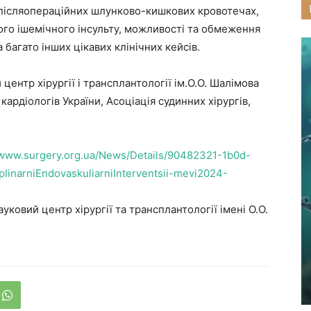
 післяопераційних шлунково-кишкових кровотечах,
ого ішемічного інсульту, можливості та обмеження
 багато інших цікавих клінічних кейсів.
ентр хірургії і трансплантології ім.О.О. Шалімова
ардіологів України, Асоціація судинних хірургів,
/www.surgery.org.ua/News/Details/90482321-1b0d-
linarniEndovaskuliarniInterventsii-mevi2024-
ковий центр хірургії та трансплантології імені О.О.