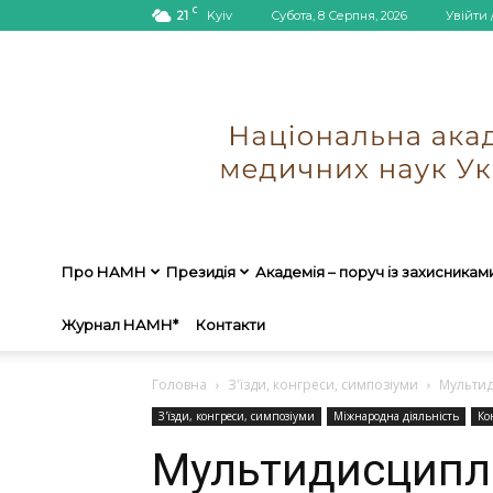
C
21
Kyiv
Субота, 8 Серпня, 2026
Увійти 
Про НАМН
Президія
Академія – поруч із захисникам
Журнал НАМН*
Контакти
Головна
З'їзди, конгреси, симпозіуми
Мультид
З'їзди, конгреси, симпозіуми
Міжнародна діяльність
Ко
Мультидисципл