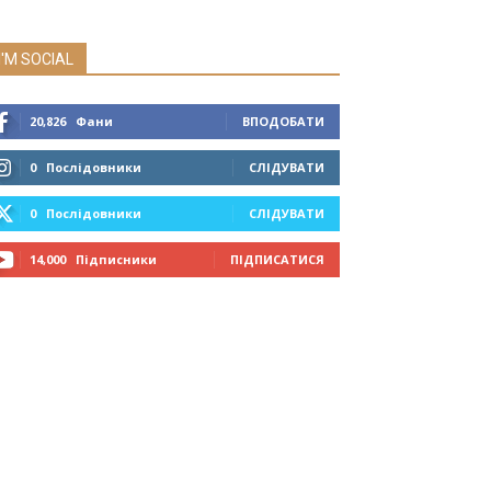
I'M SOCIAL
20,826
Фани
ВПОДОБАТИ
0
Послідовники
СЛІДУВАТИ
0
Послідовники
СЛІДУВАТИ
14,000
Підписники
ПІДПИСАТИСЯ