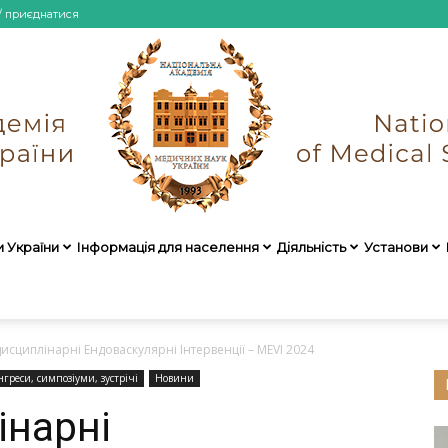
/ приєднатися
и України
Інформація для населення
Діяльність
Установи
НАМН
исциплінарні Ендоваскулярні Інтервенції – MEVI 2024
нгреси, симпозіуми, зустрічі
Новини
інарні
України