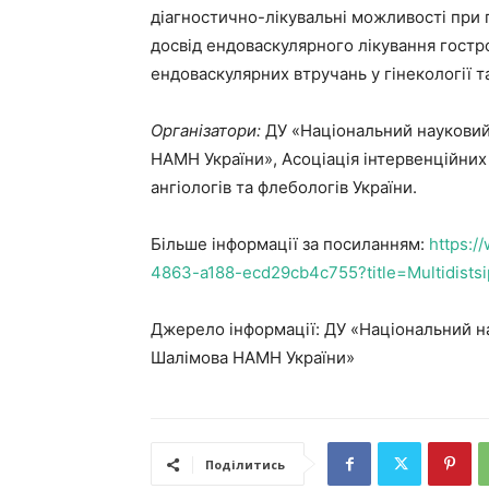
діагностично-лікувальні можливості при
досвід ендоваскулярного лікування гостр
ендоваскулярних втручань у гінекології та
Організатори:
ДУ «Національний науковий ц
НАМН України», Асоціація інтервенційних к
ангіологів та флебологів України.
Більше інформації за посиланням:
https:/
4863-a188-ecd29cb4c755?title=Multidistsip
Джерело інформації: ДУ «Національний нау
Шалімова НАМН України»
Поділитись