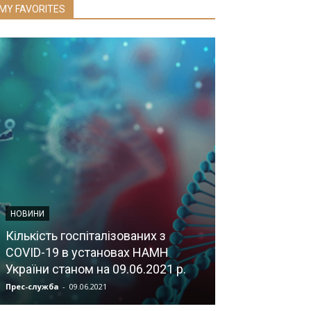
MY FAVORITES
НОВИНИ
НОВИНИ
У ДУ «Інститут
Кількість госпіталізованих з
імунології ім.
COVID-19 в установах НАМН
НАМН України
України станом на 09.06.2021 р.
директора
Прес-служба
-
09.06.2021
Прес-служба
-
24.0