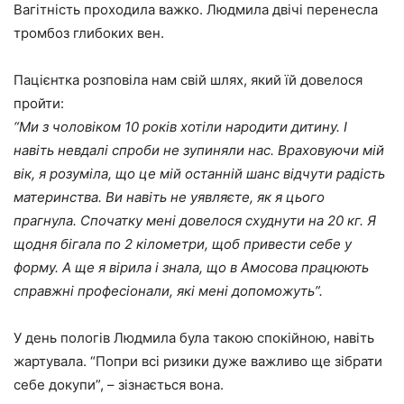
Вагітність проходила важко. Людмила двічі перенесла
тромбоз глибоких вен.
Пацієнтка розповіла нам свій шлях, який їй довелося
пройти:
“Ми з чоловіком 10 років хотіли народити дитину. І
навіть невдалі спроби не зупиняли нас. Враховуючи мій
вік, я розуміла, що це мій останній шанс відчути радість
материнства. Ви навіть не уявляєте, як я цього
прагнула. Спочатку мені довелося схуднути на 20 кг. Я
щодня бігала по 2 кілометри, щоб привести себе у
форму. А ще я вірила і знала, що в Амосова працюють
справжні професіонали, які мені допоможуть”.
У день пологів Людмила була такою спокійною, навіть
жартувала. “Попри всі ризики дуже важливо ще зібрати
себе докупи”, – зізнається вона.