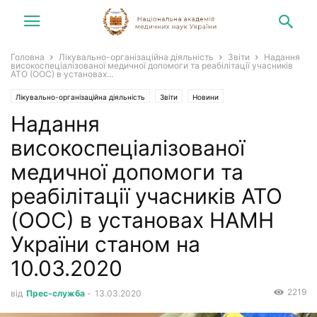
Головна
Лікувально-організаційна діяльність
Звіти
Надання
високоспеціалізованої медичної допомоги та реабілітації учасників
АТО (ООС) в установах...
Лікувально-організаційна діяльність
Звіти
Новини
Надання
високоспеціалізованої
медичної допомоги та
реабілітації учасників АТО
(ООС) в установах НАМН
України станом на
10.03.2020
2219
від
Прес-служба
-
13.03.2020