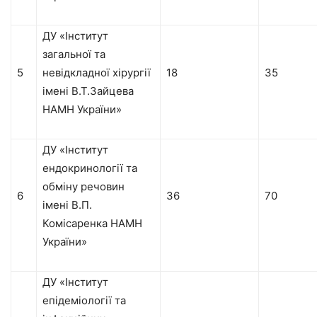
ДУ «Інститут
загальної та
5
невідкладної хірургії
18
35
імені В.Т.Зайцева
НАМН України»
ДУ «Інститут
ендокринології та
обміну речовин
6
36
70
імені В.П.
Комісаренка НАМН
України»
ДУ «Інститут
епідеміології та