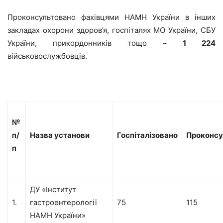
Проконсультовано фахівцями НАМН України в інших
закладах охорони здоров’я, госпіталях МО України, СБУ
України, прикордонників тощо –
1 224
військовослужбовців.
№
п/
Назва установи
Госпіталізовано
Проконсу
п
ДУ «Інститут
1.
гастроентерології
75
115
НАМН України»