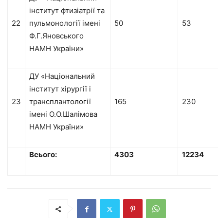
інститут фтизіатрії та
22
пульмонології імені
50
53
Ф.Г.Яновського
НАМН України»
ДУ «Національний
інститут хірургії і
23
трансплантології
165
230
імені О.О.Шалімова
НАМН України»
Всього:
4303
12234