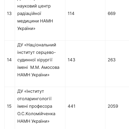
науковий центр
13
радіаційної
114
669
медицини НАМН
України»
ДУ «Національний
інститут серцево-
14
судинної хірургії
143
263
імені М.М. Амосова
НАМН України»
ДУ «Інститут
отоларингології
15
імені професора
441
2059
О.С.Коломійченка
НАМН України»