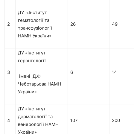
ДУ «Інститут
гематології та
2
26
49
трансфузіології
НАМН України»
ДУ «Інститут
геронтології
3
6
14
імені Д.Ф.
Чеботарьова НАМН
України»
ДУ «Інститут
дерматології та
4
107
200
венерології НАМН
України»