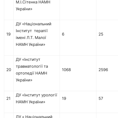
М.І.Сітенка НАМН
України»
ДУ «Національний
Інститут терапії
19
6
25
імені Л.Т. Малої
НАМН України»
ДУ «Інститут
травматології та
20
1068
2596
ортопедії НАМН
України»
ДУ «Інститут урології
21
19
57
НАМН України»
ДУ « Національний