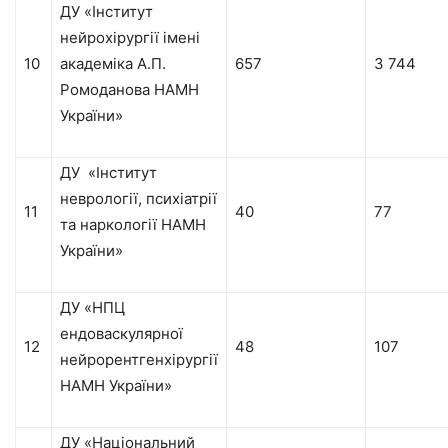
ДУ «Інститут
нейрохірургії імені
10
академіка А.П.
657
3 744
Ромоданова НАМН
України»
ДУ «Інститут
неврології, психіатрії
11
40
77
та наркології НАМН
України»
ДУ «НПЦ
ендоваскулярної
12
48
107
нейрорентгенхірургії
НАМН України»
ДУ «Національний