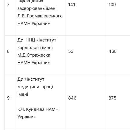
інфекційних
7
141
109
захворювань імені
Л.В. Громашевського
НАМН України»
ДУ ННЦ «Інститут
кардіології імені
8
53
468
М.Д.Стражеска
НАМН України»
ДУ «Інститут
медицини праці
імені
9
846
875
Ю.І. Кундієва НАМН
України»