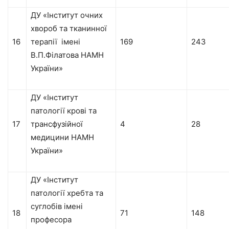
ДУ «Інститут очних
хвороб та тканинної
16
терапії імені
169
243
В.П.Філатова НАМН
України»
ДУ «Інститут
патології крові та
17
трансфузійної
4
28
медицини НАМН
України»
ДУ «Інститут
патології хребта та
суглобів імені
18
71
148
професора