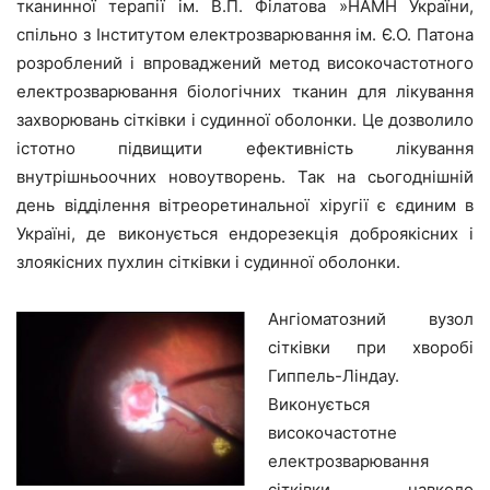
тканинної терапії ім. В.П. Філатова »НАМН України,
спільно з Інститутом електрозварювання ім. Є.О. Патона
розроблений і впроваджений метод високочастотного
електрозварювання біологічних тканин для лікування
захворювань сітківки і судинної оболонки. Це дозволило
істотно підвищити ефективність лікування
внутрішньоочних новоутворень. Так на сьогоднішній
день відділення вітреоретинальної хіругії є єдиним в
Україні, де виконується ендорезекція доброякісних і
злоякісних пухлин сітківки і судинної оболонки.
Ангіоматозний вузол
сітківки при хворобі
Гиппель-Ліндау.
Виконується
високочастотне
електрозварювання
сітківки навколо