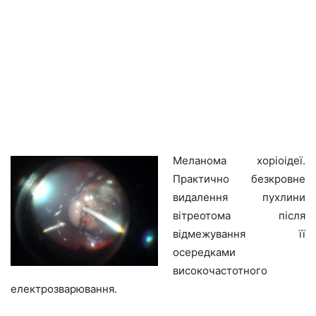
Меланома хоріоідеї.
Практично безкровне
видалення пухлини
вітреотома після
відмежування її
осередками
високочастотного
електрозварювання.