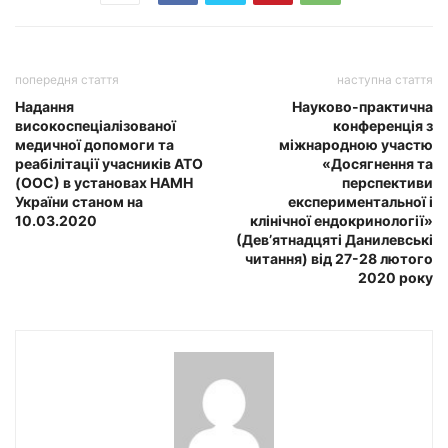
попередня стаття
наступна стаття
Надання
Науково-практична
високоспеціалізованої
конференція з
медичної допомоги та
міжнародною участю
реабілітації учасників АТО
«Досягнення та
(ООС) в установах НАМН
перспективи
України станом на
експериментальної і
10.03.2020
клінічної ендокринології»
(Дев’ятнадцяті Данилевські
читання) від 27-28 лютого
2020 року