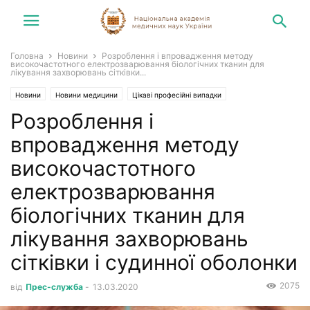
Головна
Новини
Розроблення і впровадження методу
високочастотного електрозварювання біологічних тканин для
лікування захворювань сітківки...
Новини
Новини медицини
Цікаві професійні випадки
Розроблення і
впровадження методу
високочастотного
електрозварювання
біологічних тканин для
лікування захворювань
сітківки і судинної оболонки
2075
від
Прес-служба
-
13.03.2020