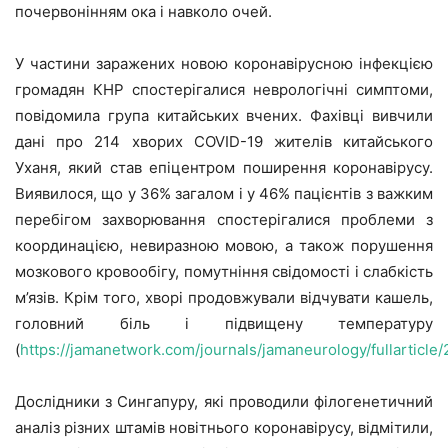
почервонінням ока і навколо очей.
У частини заражених новою коронавірусною інфекцією
громадян КНР спостерігалися неврологічні симптоми,
повідомила група китайських вчених. Фахівці вивчили
дані про 214 хворих COVID-19 жителів китайського
Уханя, який став епіцентром поширення коронавірусу.
Виявилося, що у 36% загалом і у 46% пацієнтів з важким
перебігом захворювання спостерігалися проблеми з
координацією, невиразною мовою, а також порушення
мозкового кровообігу, помутніння свідомості і слабкість
м’язів. Крім того, хворі продовжували відчувати кашель,
головний біль і підвищену температуру
(
https://jamanetwork.com/journals/jamaneurology/fullarticl
Дослідники з Сингапуру, які проводили філогенетичний
аналіз різних штамів новітнього коронавірусу, відмітили,