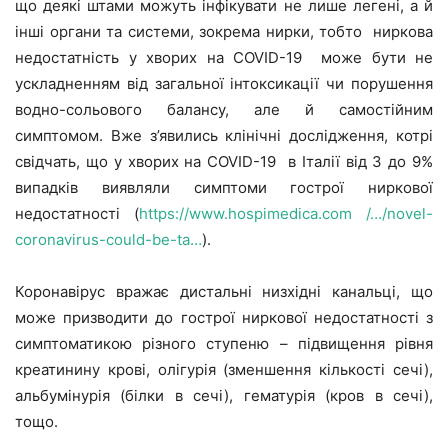
що деякі штами можуть інфікувати не лише легені, а й
інші органи та системи, зокрема нирки, тобто ниркова
недостатність у хворих на COVID-19 може бути не
ускладненням від загальної інтоксикації чи порушення
водно-сольового балансу, але й самостійним
симптомом. Вже з’явились клінічні дослідження, котрі
свідчать, що у хворих на COVID-19 в Італії від 3 до 9%
випадків виявляли симптоми гострої ниркової
недостатності (
https://www.hospimedica.com /…/novel-
coronavirus-could-be-ta…
).
Коронавірус вражає дистальні низхідні канальці, що
може призводити до гострої ниркової недостатності з
симптоматикою різного ступеню – підвищення рівня
креатинину крові, олігурія (зменшення кількості сечі),
альбумінурія (білки в сечі), гематурія (кров в сечі),
тощо.