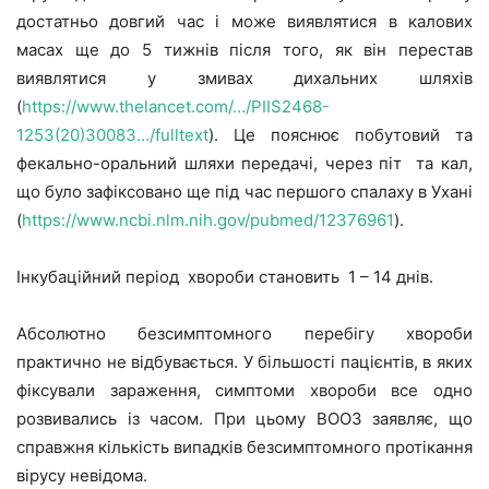
достатньо довгий час і може виявлятися в калових
масах ще до 5 тижнів після того, як він перестав
виявлятися у змивах дихальних шляхів
(
https://www.thelancet.com/…/PIIS2468-
1253(20)30083…/fulltext
). Це пояснює побутовий та
фекально-оральний шляхи передачі, через піт та кал,
що було зафіксовано ще під час першого спалаху в Ухані
(
https://www.ncbi.nlm.nih.gov/pubmed/12376961
).
Інкубаційний період хвороби становить 1 – 14 днів.
Абсолютно безсимптомного перебігу хвороби
практично не відбувається. У більшості пацієнтів, в яких
фіксували зараження, симптоми хвороби все одно
розвивались із часом. При цьому ВООЗ заявляє, що
справжня кількість випадків безсимптомного протікання
вірусу невідома.