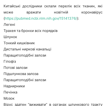
Китайські дослідники склали перелік всіх тканин, які
може вражати новітній коронавірус
(
https://pubmed.ncbi.nlm.nih.gov/15141376/
):
Легені
Трахея та бронхи всіх порядків
Шлунок
Тонкий кишківник
Дистальні ниркові канальці
Паращитоподібні залози
Гіпофіз
Потові залози
Підшлункова залоза
Паращитоподібні залози
Наднирники
Печінка
Мозок
Вірус здатен “виживати” в органах шлункового тракту