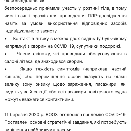
бюро/відділень, які
безпосередньо приймали участь у розтині тіла, в тому
числі взятті зразків для проведення ПЛР-дослідження
навіть за умови використання відповідних засобів
індивідуального захисту.
• Контакт в літаку в межах двох сидінь (у будь-якому
напрямку) з хворим на COVID-19, супутники подорожі.
• Члени екіпажу, які проводили обслуговування в
салоні літака, де знаходився хворий.
• Якщо тяжкість симптомів (наприклад, частий
кашель) або переміщення особи вказують на більш
велику зону ризику щодо зараження, пасажири, які
сидять у всій секції, або всі пасажири повітряного судна
можуть вважатися контактними.
11 березня 2020 р. ВООЗ оголосила пандемію COVID-19.
Поставлені основні стратегічні завдання, які потребують
вирішення найближчим часом: