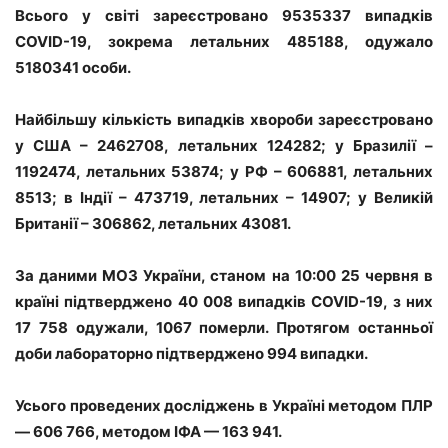
Всього у світі зареєстровано 9535337 випадків
COVID-19, зокрема летальних 485188, одужало
5180341 особи.
Найбільшу кількість випадків хвороби зареєстровано
у США – 2462708, летальних 124282; у Бразилії –
1192474, летальних 53874; у РФ – 606881, летальних
8513; в Індії – 473719, летальних – 14907; у Великій
Британії – 306862, летальних 43081.
За даними МОЗ України, станом на 10:00 25 червня в
країні підтверджено 40 008 випадків COVID-19, з них
17 758 одужали, 1067 померли. Протягом останньої
доби лабораторно підтверджено 994 випадки.
Усього проведених досліджень в Україні методом ПЛР
— 606 766, методом ІФА — 163 941.