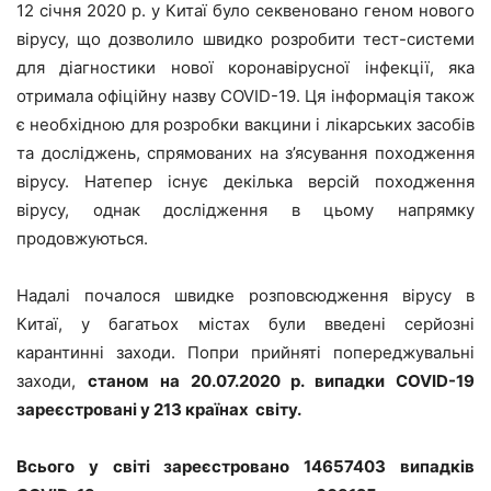
12 січня 2020 р. у Китаї було секвеновано геном нового
вірусу, що дозволило швидко розробити тест-системи
для діагностики нової коронавірусної інфекції, яка
отримала офіційну назву COVID-19. Ця інформація також
є необхідною для розробки вакцини і лікарських засобів
та досліджень, спрямованих на з’ясування походження
вірусу. Натепер існує декілька версій походження
вірусу, однак дослідження в цьому напрямку
продовжуються.
Надалі почалося швидке розповсюдження вірусу в
Китаї, у багатьох містах були введені серйозні
карантинні заходи. Попри прийняті попереджувальні
заходи,
станом на 20.07.2020 р. випадки
COVID
-19
зареєстровані у 213 країнах світу.
Всього у світі зареєстровано 14657403 випадків