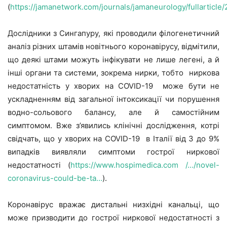
(
https://jamanetwork.com/journals/jamaneurology/fullarticl
Дослідники з Сингапуру, які проводили філогенетичний
аналіз різних штамів новітнього коронавірусу, відмітили,
що деякі штами можуть інфікувати не лише легені, а й
інші органи та системи, зокрема нирки, тобто ниркова
недостатність у хворих на COVID-19 може бути не
ускладненням від загальної інтоксикації чи порушення
водно-сольового балансу, але й самостійним
симптомом. Вже з’явились клінічні дослідження, котрі
свідчать, що у хворих на COVID-19 в Італії від 3 до 9%
випадків виявляли симптоми гострої ниркової
недостатності (
https://www.hospimedica.com /…/novel-
coronavirus-could-be-ta…
).
Коронавірус вражає дистальні низхідні канальці, що
може призводити до гострої ниркової недостатності з