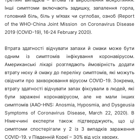
Інші симптоми включають задишку, запалення горла,
головний біль, біль у м’язах чи суглобах, озноб (Report
of the WHO-China Joint Mission on Coronavirus Disease
2019 (COVID-19), 16-24 February 2020).
Втрата здатності відчувати запахи й смаки може бути
одним із симптомів інфікування коронавірусом.
Американські лікарі розглядають ймовірність додати
втрату нюху й смаку до переліку симптомів, які можуть
свідчити про захворювання вірусом COVID-19. Зокрема,
втрату здатності відчувати запах фіксували в людей, які
були заражені коронавірусом, але не мали інших
симптомів (AAO-HNS: Anosmia, Hyposmia, and Dysgeusia
Symptoms of Coronavirus Disease, March 22, 2020). В
Німеччині експерти також підтверджують, що ці
симптоми спостерігали у 2 із 3 випадків зараження
COVID-19, у Південній Кореї – 30% від усіх хворих.