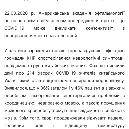
22.03.2020 р. Американська академія офтальмології
розіслала всім своїм членам попередження про те, що
COVID-19 може викликати кон’юнктивіт з
почервонінням ока і навколо очей.
У частини заражених новою коронавірусною інфекцією
громадян КНР спостерігалися неврологічні симптоми,
повідомила група китайських вчених. Фахівці вивчили
дані про 214 хворих COVID-19 жителів китайського
Уханя, який став епіцентром поширення коронавірусу.
Виявилося, що у 36% загалом і у 46% пацієнтів з важким
перебігом захворювання спостерігалися проблеми з
координацією, невиразною мовою, а також порушення
мозкового кровообігу, помутніння свідомості і слабкість
м’язів. Крім того, хворі продовжували відчувати кашель,
головний біль і підвищену температуру