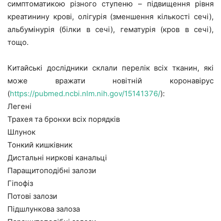
симптоматикою різного ступеню – підвищення рівня
креатинину крові, олігурія (зменшення кількості сечі),
альбумінурія (білки в сечі), гематурія (кров в сечі),
тощо.
Китайські дослідники склали перелік всіх тканин, які
може вражати новітній коронавірус
(
https://pubmed.ncbi.nlm.nih.gov/15141376/
):
Легені
Трахея та бронхи всіх порядків
Шлунок
Тонкий кишківник
Дистальні ниркові канальці
Паращитоподібні залози
Гіпофіз
Потові залози
Підшлункова залоза