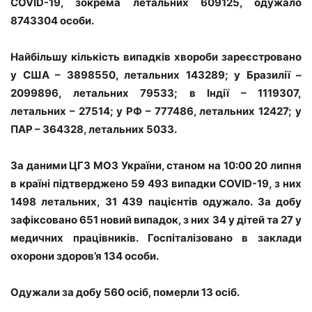
COVID-19, зокрема летальних 609125, одужало
8743304 особи.
Найбільшу кількість випадків хвороби зареєстровано
у США – 3898550, летальних 143289; у Бразилії –
2099896, летальних 79533; в Індії – 1119307,
летальних – 27514; у РФ – 777486, летальних 12427; у
ПАР – 364328, летальних 5033.
За даними ЦГЗ МОЗ України, станом на 10:00 20 липня
в країні підтверджено 59 493 випадки COVID-19, з них
1498 летальних, 31 439 пацієнтів одужало. За добу
зафіксовано 651 новий випадок, з них 34 у дітей та 27 у
медичних працівників. Госпіталізовано в заклади
охорони здоров’я 134 особи.
Одужали за добу 560 осіб, померли 13 осіб.