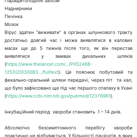
Паращитоподібні залози
Наднирники
Печінка
Мозок
Вірус здатен “виживати” в органах шлункового тракту
достатньо довгий час і може виявлятися в калових
масах ще до 5 тижнів після того, як він перестав
виявлятися у змивах дихальних шляхів
(
https://www.thelancet.com/…/PIIS2468-
1253(20)30083…/fulltext
). Це пояснює побутовий та
фекально-оральний шляхи передачі, через піт та кал,
що було зафіксовано ще під час першого спалаху в Ухані
(
https://www.ncbi.nlm.nih.gov/pubmed/12376961
).
Інкубаційний період хвороби становить 1 – 14 днів.
Абсолютно безсимптомного перебігу хвороби
практично не відбувається. У більшості пацієнтів, в яких