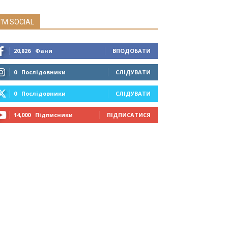
I'M SOCIAL
20,826
Фани
ВПОДОБАТИ
0
Послідовники
СЛІДУВАТИ
0
Послідовники
СЛІДУВАТИ
14,000
Підписники
ПІДПИСАТИСЯ