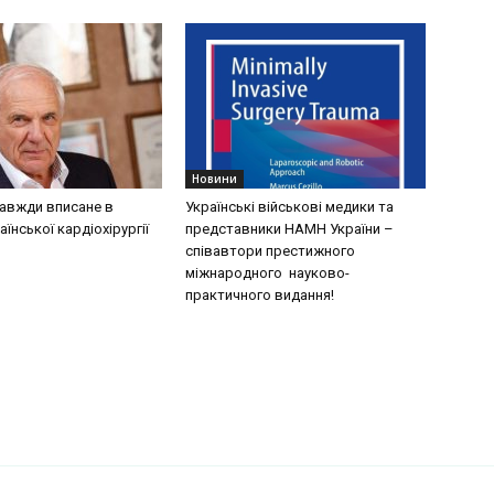
Новини
завжди вписане в
Українські військові медики та
аїнської кардіохірургії
представники НАМН України –
співавтори престижного
міжнародного науково-
практичного видання!