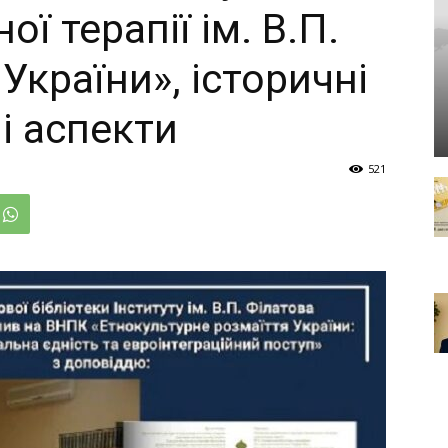
ої терапії ім. В.П.
країни», історичні
і аспекти
521