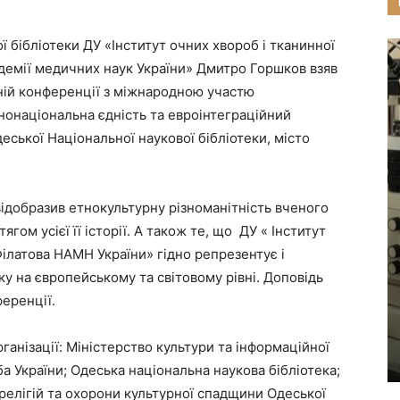
ї бібліотеки ДУ «Інститут очних хвороб і тканинної
кадемії медичних наук України» Дмитро Горшков взяв
ній конференції з міжнародною участю
ьнонаціональна єдність та евроінтеграційний
еської Національної наукової бібліотеки, місто
ідобразив етнокультурну різноманітність вченого
ягом усієї її історії. А також те, що ДУ « Інститут
 Філатова НАМН України» гідно репрезентує і
у на європейському та світовому рівні. Доповідь
еренції.
анізації: Міністерство культури та інформаційної
а України; Одеська національна наукова бібліотека;
релігій та охорони культурної спадщини Одеської