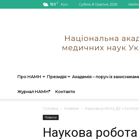
C
19.3
Kyiv
Субота, 8 Серпня, 2026
Увійт
Про НАМН
Президія
Академія – поруч із захисникам
Журнал НАМН*
Контакти
Головна
Новини
Наукова робота ДУ « Інститут 
Новини
Наукова робота 