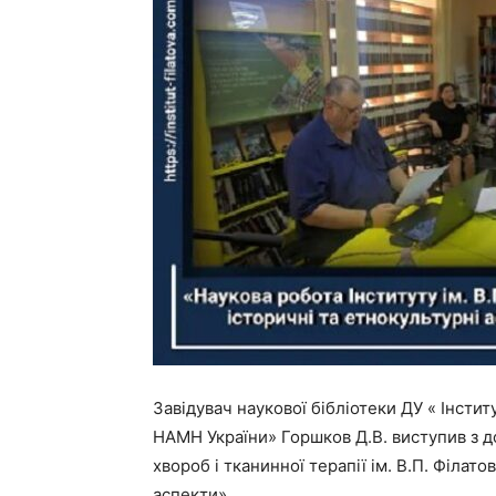
Завідувач наукової бібліотеки ДУ « Інститу
НАМН України» Горшков Д.В. виступив з д
хвороб і тканинної терапії ім. В.П. Філат
аспекти».