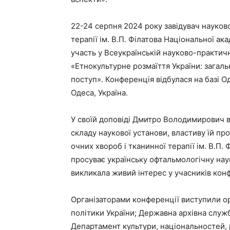
22-24 серпня 2024 року завідувач науково
терапії ім. В.П. Філатова Національної а
участь у Всеукраїнській науково-практич
«Етнокультурне розмаїття України: загал
поступ». Конференція відбулася на базі Од
Одеса, Україна.
У своїй доповіді Дмитро Володимирович в
складу наукової установи, властиву їй прот
очних хвороб і тканинної терапії ім. В.П.
просуває українську офтальмологічну наук
викликала живий інтерес у учасників конф
Організаторами конференції виступили орг
політики України; Державна архівна служб
Департамент культури, національностей, 