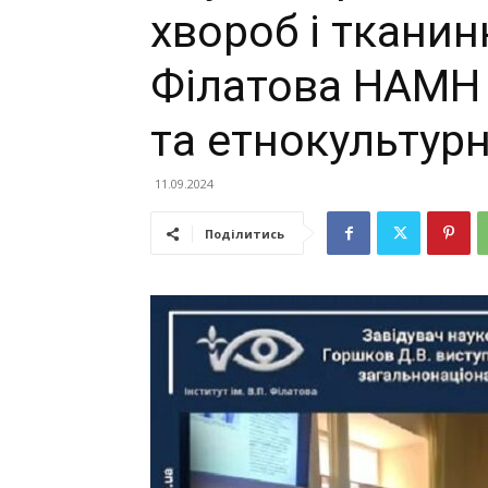
хвороб і тканинн
Філатова НАМН У
та етнокультурн
11.09.2024
Поділитись