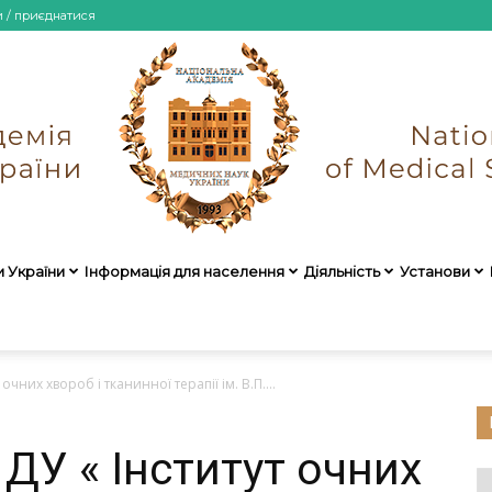
и / приєднатися
и України
Інформація для населення
Діяльність
Установи
НАМН
очних хвороб і тканинної терапії ім. В.П....
ДУ « Інститут очних
України