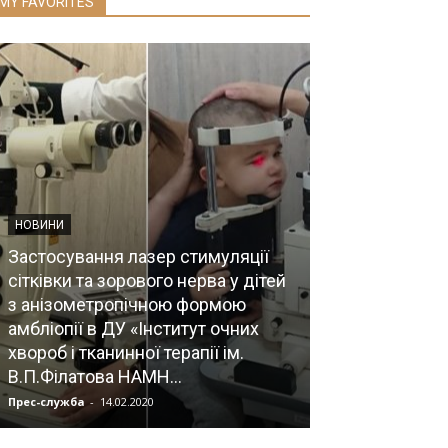
MY FAVORITES
НОВИНИ
Застосування лазер стимуляції
НОВИНИ НАМН УКР
сітківки та зорового нерва у дітей
з анізометропічною формою
Візит прем’єр-
амбліопії в ДУ «Інститут очних
Гройсмана до 
хвороб і тканинної терапії ім.
нейрохірургії
В.П.Філатова НАМН...
НАМН України
Прес-служба
-
14.02.2020
Мозок
-
08.07.2019