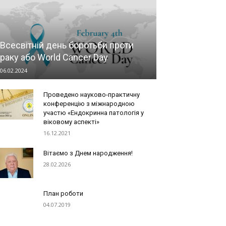
Всесвітній день боротьби проти
раку або World Cancer Day
06.02.2024
Проведено науково-практичну
конференцію з міжнародною
участю «Ендокринна патологія у
віковому аспекті»
16.12.2021
Вітаємо з Днем народження!
28.02.2026
План роботи
04.07.2019