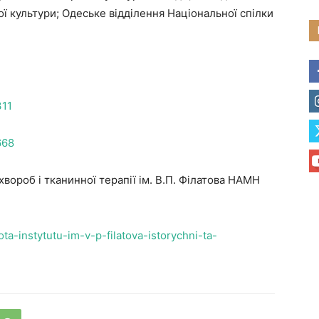
ї культури; Одеське відділення Національної спілки
311
668
хвороб і тканинної терапії ім. В.П. Філатова НАМН
ota-instytutu-im-v-p-filatova-istorychni-ta-