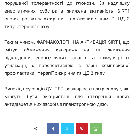
порушеної толерантності до глюкози. За надлишку
енергетичних субстратів знижена активність
SIRT
1
сприяє розвитку ожиріння і пов’язаних з ним ІР, ЦД 2
типу, атеросклерозу.
Таким чином, ФАРМАКОЛОГІЧНА АКТИВАЦІЯ
SIRT
1, що
імітує обмеження калоражу на тлі зниження
відкладення енергетичних запасів та стимуляції їх
утилізації, є перспективною в плані комплексної
профілактики і терапії ожиріння та ЦД 2 типу.
Винахід науковців ДУ ІПЕП розширює спектр сполук, які
можуть бути використані для створення нових
антидіабетичних засобів з плейотропною дією.