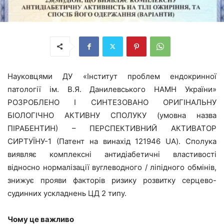
Науковцями ДУ «Інститут проблем ендокринної
патології ім. В.Я. Данилевського НАМН України»
РОЗРОБЛЕНО І СИНТЕЗОВАНО ОРИГІНАЛЬНУ
БІОЛОГІЧНО АКТИВНУ СПОЛУКУ (умовна назва
ПІРАБЕНТИН) – ПЕРСПЕКТИВНИЙ АКТИВАТОР
СИРТУЇНУ-1 (Патент на винахід 121946
UA
). Сполука
виявляє комплексні антидіабетичні властивості
відносно нормалізації вуглеводного / ліпідного обмінів,
знижує прояви факторів ризику розвитку серцево-
судинних ускладнень ЦД 2 типу.
Чому це важливо