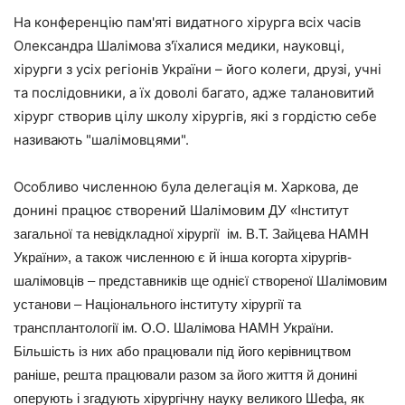
На конференцію пам'яті видатного хірурга всіх часів
Олександра Шалімова з'їхалися медики, науковці,
хірурги з усіх регіонів України – його колеги, друзі, учні
та послідовники, а їх доволі багато, адже талановитий
хірург створив цілу школу хірургів, які з гордістю себе
називають "шалімовцями".
Особливо численною була делегація м. Харкова, де
донині працює створений Шалімовим
ДУ «Інститут
загальної та невідкладної хірургії ім. В.Т. Зайцева НАМН
України», а також численною є й інша когорта хірургів-
шалімовців – представників ще однієї створеної Шалімовим
установи –
Національного інституту хірургії та
трансплантології ім. О.О. Шалімова НАМН України.
Більшість із них або працювали під його керівництвом
раніше, решта працювали разом за його життя й донині
оперують і згадують хірургічну науку великого Шефа, як