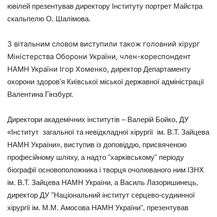
ювілей презентував директору Інституту портрет Майстра
скальпелю О. Шалімова.
З вітальним словом виступили також головний хірург
Міністерства Оборони України, член-кореспондент
НАМН України Ігор Хоменко,
директор Департаменту
охорони здоров'я Київської міської державної адміністрації
Валентина Гінзбург.
Директори академічних інститутів – Валерій Бойко,
ДУ
«Інститут загальної та невідкладної хірургії ім. В.Т. Зайцева
НАМН України», виступив із доповіддю, присвяченою
професійному шляху, а надто "харківському" періоду
біографії основоположника і творця очолюваного ним ІЗНХ
ім. В.Т. Зайцева НАМН України, а Василь Лазоришинець,
директор ДУ "Національний інститут серцево-судиинної
хірургії ім. М.М. Амосова НАМН України", презентував