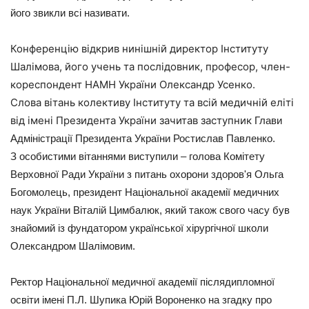
його звикли всі називати.
Конференцію відкрив нинішній директор Інституту
Шалімова, його учень та послідовник, професор, член-
кореспондент НАМН України Олександр Усенко.
Слова вітань колективу Інституту та всій медичній еліті
від імені Президента України зачитав заступник
Глави
Адміністрації Президента України Ростислав Павленко.
З особистими вітаннями виступили – голова Комітету
Верховної Ради України з питань охорони здоров'я Ольга
Богомолець, президент Національної академії медичних
наук України Віталій Цимбалюк, який також свого часу був
знайомий із фундатором української хірургічної школи
Олександром Шалімовим.
Ректор Національної медичної академії післядипломної
освіти імені П.Л. Шупика Юрій Вороненко на згадку про