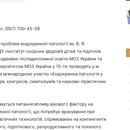
кс: (057) 700-45-38
проблем ендокринної патології ім. В. Я.
 «Інститут охорони здоров’я дітей та підлітків
адемією післядипломної освіти МОЗ України та
ерситетом МОЗ України у 15-те проводять у м.
з міжнародною участю «Ендокринна патологія у
дів, конгресів, симпозіумів та науково-практичних
муться питання впливу вікового фактору на
нної патології, що потребує врахування при
певтичних технологій, спрямованих на контингенти
го, підліткового, репродуктивного та похилого