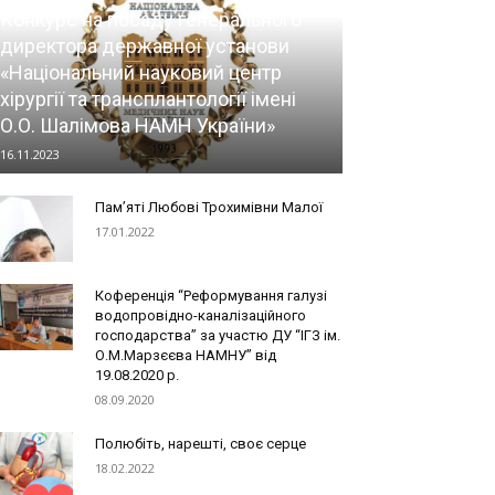
Конкурс на посаду генерального
директора державної установи
«Національний науковий центр
хірургії та трансплантології імені
О.О. Шалімова НАМН України»
16.11.2023
Пам’яті Любові Трохимівни Малої
17.01.2022
Коференція “Реформування галузі
водопровідно-каналізаційного
господарства” за участю ДУ “ІГЗ ім.
О.М.Марзєєва НАМНУ” від
19.08.2020 р.
08.09.2020
Полюбіть, нарешті, своє серце
18.02.2022