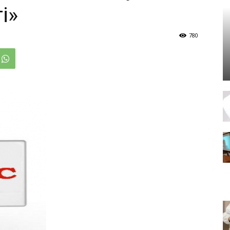
і»
780