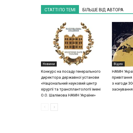
СТАТТІ ПО ТЕМІ
БІЛЬШЕ ВІД АВТОРА
Новини
Відео
Конкурс на посаду генерального
НАМН Укра
директора державної установи
привітання 
«Національний науковий центр
з нагоди 30-
хірургії та трансплантології імені
заснування
О.О. Шалімова НАМН України»