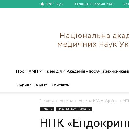
C
27.6
Kyiv
П’ятниця, 7 Серпня, 2026
Уві
Про НАМН
Президія
Академія – поруч із захисникам
Журнал НАМН*
Контакти
Головна
Новини
Новини НАМН України
НПК
Новини
Новини НАМН України
НПК «Ендокринн