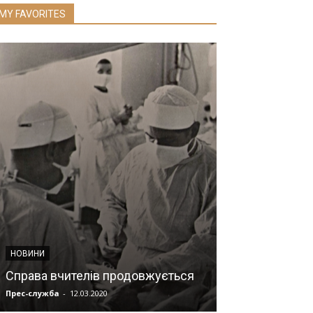
MY FAVORITES
НОВИНИ
НОВИНИ
Жінка зі скл
Справа вчителів продовжується
народила тре
Прес-служба
-
12.03.2020
Прес-служба
-
10.0