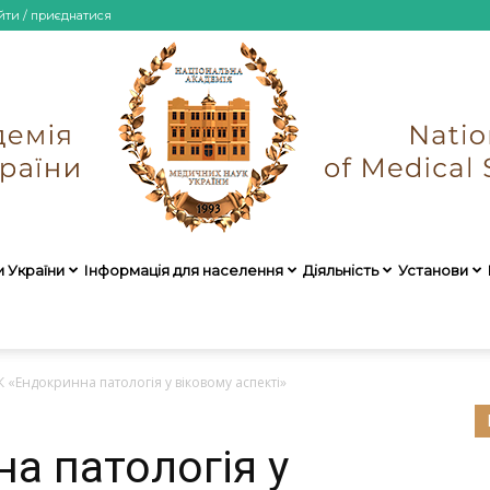
йти / приєднатися
и України
Інформація для населення
Діяльність
Установи
НАМН
 «Ендокринна патологія у віковому аспекті»
а патологія у
України