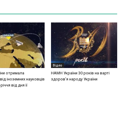
Відео
їни отримала
НАМН України 30 років на варті
від іноземних науковців
здоров’я народу України
річчя від дня її