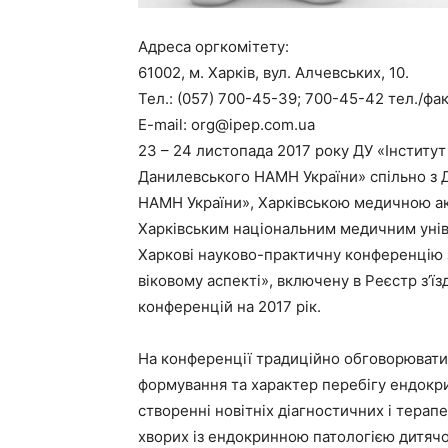
Адреса оргкомітету:
61002, м. Харків, вул. Алчевських, 10.
Тел.: (057) 700-45-39; 700-45-42 тел./фа
E-mail: org@ipep.com.ua
23 – 24 листопада 2017 року ДУ «Інститут 
Данилевського НАМН України» спільно з ДУ
НАМН України», Харківською медичною ак
Харківським національним медичним унів
Харкові науково-практичну конференцію 
віковому аспекті», включену в Реєстр з’їз
конференцій на 2017 рік.
На конференції традиційно обговорювати
формування та характер перебігу ендокри
створенні новітніх діагностичних і тера
хворих із ендокринною патологією дитячо