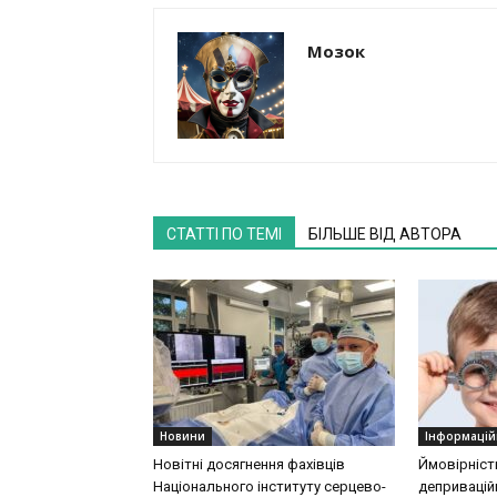
Мозок
СТАТТІ ПО ТЕМІ
БІЛЬШЕ ВІД АВТОРА
Новини
Інформацій
Новітні досягнення фахівців
Ймовірніст
Національного інституту серцево-
деприваційн