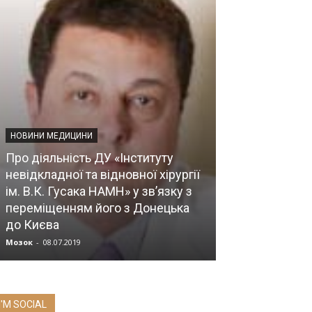
НОВИНИ МЕДИЦИНИ
Про діяльність ДУ «Інституту
НОВИНИ НАМН УКР
невідкладної та відновної хірургії
ім. В.К. Гусака НАМН» у зв’язку з
Підтримаймо 
переміщенням його з Донецька
ЗАБЕЗПЕЧ П
до Києва
ДО МИРНОГО
Мозок
-
08.07.2019
Мозок
-
08.07.2019
I'M SOCIAL