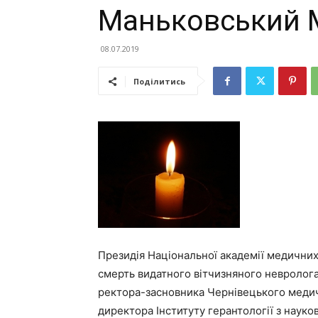
Маньковський 
08.07.2019
Поділитись
Президія Національної академії медичних
смерть видатного вітчизняного невролога 
ректора-засновника Чернівецького медичн
директора Інституту герантології з науково