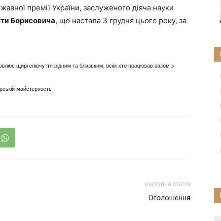
жавної премії України, заслуженого діяча науки
ти Борисовича
, що настала 3 грудня цього року, за
овлює щирі співчуття рідним та близьким, всім хто працював разом з
рській майстерності.
наступна стаття
Оголошення