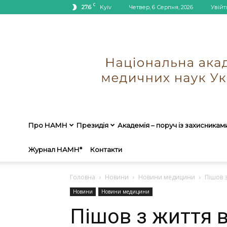
C
27.6
Kyiv
Четвер, 6 Серпня, 2026
Увійт
Про НАМН
Президія
Академія – поруч із захисникам
Журнал НАМН*
Контакти
Головна
Новини
Новини медицини
Пішов 
Новини
Новини медицини
Пішов з життя 