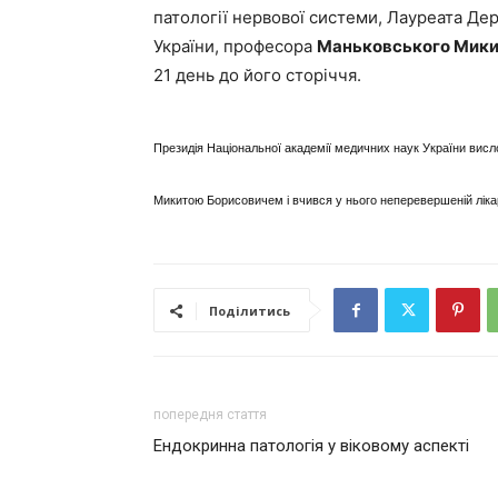
патології нервової системи, Лауреата Дер
України, професора
Маньковського Мики
21 день до його сторіччя.
Президія Національної академії медичних наук України висл
Микитою Борисовичем і вчився у нього неперевершеній ліка
Поділитись
попередня стаття
Ендокринна патологія у віковому аспекті