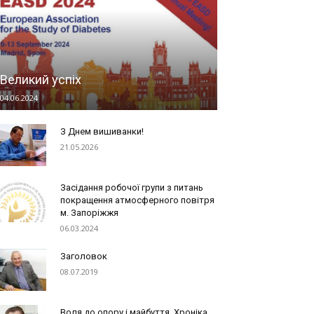
Великий успіх
04.06.2024
З Днем вишиванки!
21.05.2026
Засідання робочої групи з питань
покращення атмосферного повітря
м. Запоріжжя
06.03.2024
Заголовок
08.07.2019
Воля до опору і майбуття. Хроніка