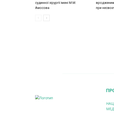
судинної хірургії імeні М.М.
вродженими
Амосова
при несвоєч
ПР
НАЦ
МЕД