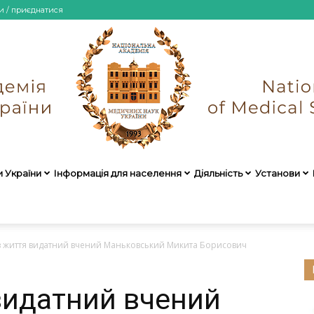
и / приєднатися
и України
Інформація для населення
Діяльність
Установи
НАМН
з життя видатний вчений Маньковський Микита Борисович
видатний вчений
України