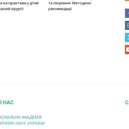
 катарактами у дітей
та лікування. Методичні
асній хірургії
рекомендації
О НАС
С
ІОНАЛЬНА АКАДЕМІЯ
ИЧНИХ НАУК УКРАЇНИ