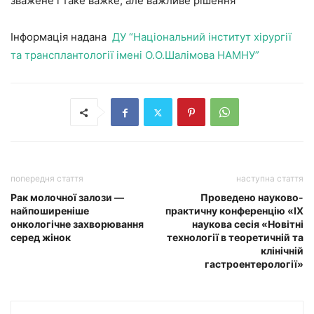
зважене і таке важке, але важливе рішення
Інформація надана
ДУ “Національний інститут хірургії
та трансплантології імені О.О.Шалімова НАМНУ”
попередня стаття
наступна стаття
Рак молочної залози —
Проведено науково-
найпоширеніше
практичну конференцію «IX
онкологічне захворювання
наукова сесія «Новітні
серед жінок
технології в теоретичній та
клінічній
гастроентерології»