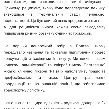
реципієнтам, що знаходилися в листі очікування.
Причому, реципієнт, якому було пересаджено печінку,
знаходився в термінальній стадії печінкової
недостатності. Це був єдиний шанс продовжити життя.
А для реципієнта нирки кожен сеанс гемодіалізу
підвищував ризики розвитку судинних тромбозів.
Це перший донорський забір в Полтаві, якому
передувало навчання та тривалий підготовчий процес
консультацій з фахівцями Інституту. Ми вдячні нашим
колегам, адміністрації та співробітникам Полтавської
міської клінічної лікарні №1 за їх наполегливу працю та
професійналізм, а також Центру трансплант-
координації та Національній поліції, що забезпечили
транспортну логістику.
Наша шана та щира вдячність родичам донора за їх