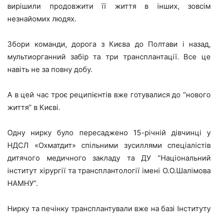
вирішили продовжити її життя в інших, зовсім
незнайомих людях.
Збори команди, дорога з Києва до Полтави і назад,
мультиорганний забір та три трансплантації. Все це
навіть не за повну добу.
А в цей час троє реципієнтів вже готувалися до “нового
життя” в Києві.
Одну нирку було пересаджено 15-річній дівчинці у
НДСЛ «Охматдит» спільними зусиллями спеціалістів
дитячого медичного закладу та ДУ “Національний
інститут хірургії та трансплантології імені О.О.Шалімова
НАМНУ”.
Нирку та печінку трансплантували вже на базі Інституту