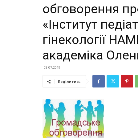
обговорення пр
«Інститут педіат
гінекології НАМ
академіка Олен
08.07.2019
Поділитись