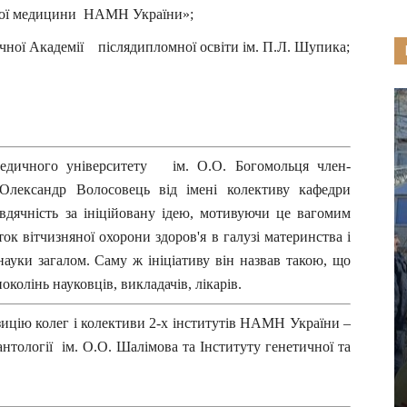
вної медицини НАМН України»;
чної Академії післядипломної освіти ім. П.Л. Шупика;
дичного університету ім. О.О. Богомольця член-
лександр Волосовець від імені колективу кафедри
 вдячність за ініційовану ідею, мотивуючи це вагомим
ок вітчизняної охорони здоров'я в галузі материнства і
науки загалом. Саму ж ініціативу він назвав такою, що
колінь науковців, викладачів, лікарів.
зицію колег і колективи 2-х інститутів НАМН України –
лантології ім. О.О. Шалімова та
Інституту генетичної та