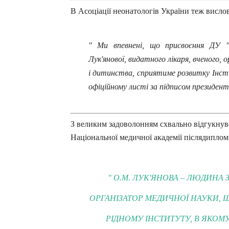
В Асоціації неонатологів України теж висло
" Ми впевнені, що присвоєння ДУ 
Лук'янової, видатного лікаря, вченого, 
і дитинства, сприятиме розвитку Інст
офіційному листі за підписом президент
З великим задоволонням схвально відгукнувся
Національної медичної академії післядиплом
" О.М. ЛУК'ЯНОВА – ЛЮДИНА 
ОРГАНІЗАТОР МЕДИЧНОЇ НАУКИ, 
РІДНОМУ ІНСТИТУТУ, В ЯКОМУ 