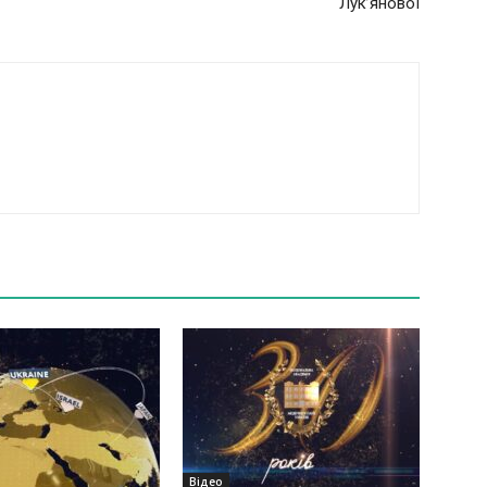
Лук’янової
Відео