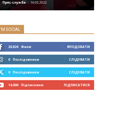
Прес-служба
-
16.03.2022
Мозок
-
08.07.2019
I'M SOCIAL
20,826
Фани
ВПОДОБАТИ
0
Послідовники
СЛІДУВАТИ
0
Послідовники
СЛІДУВАТИ
14,000
Підписники
ПІДПИСАТИСЯ