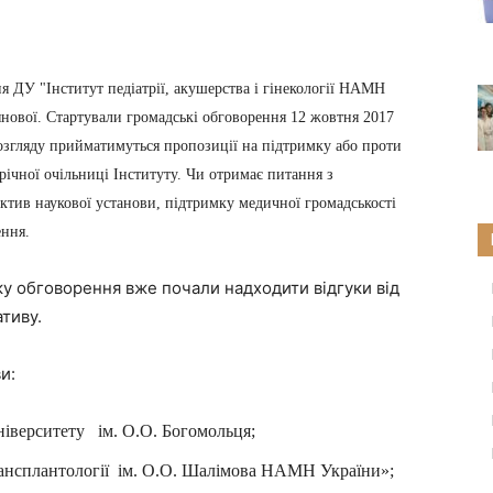
 ДУ "Інститут педіатрії, акушерства і гінекології НАМН
нової. Стартували громадські обговорення 12 жовтня 2017
розгляду прийматимуться пропозиції на підтримку або проти
орічної очільниці Інституту. Чи отримає
питання з
ктив наукової установи, підтримку медичної громадськості
рення.
у обговорення вже почали надходити відгуки від
ативу.
и:
іверситету ім. О.О. Богомольця;
трансплантології ім. О.О. Шалімова НАМН України»;