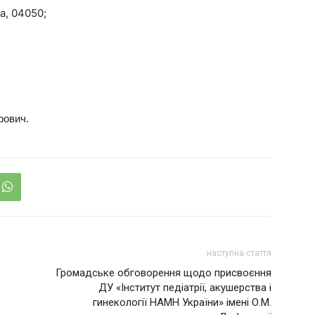
а, 04050;
рович.
наступна стаття
Громадське обговорення щодо присвоєння
ДУ «Інститут педіатрії, акушерства і
гинекології НАМН України» імені О.М.