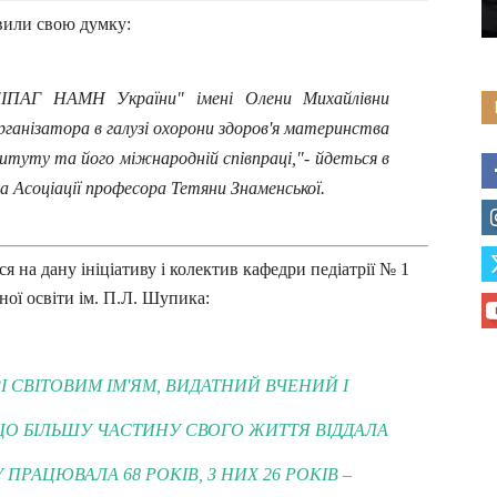
вили свою думку:
"ІПАГ НАМН України" імені Олени Михайлівни
організатора в галузі охорони здоров'я материнства
итуту та його міжнародній співпраці,"- йдеться в
а Асоціації професора Тетяни Знаменської.
 на дану ініціативу і колектив кафедри педіатрії № 1
ної освіти ім. П.Л. Шупика:
ЗІ СВІТОВИМ ІМ'ЯМ, ВИДАТНИЙ ВЧЕНИЙ І
ЩО БІЛЬШУ ЧАСТИНУ СВОГО ЖИТТЯ ВІДДАЛА
ПРАЦЮВАЛА 68 РОКІВ, З НИХ 26 РОКІВ –