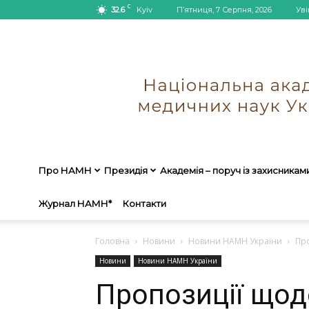
C
32.6
Kyiv
П’ятниця, 7 Серпня, 2026
Уві
Про НАМН
Президія
Академія – поруч із захисникам
Журнал НАМН*
Контакти
Головна
Новини
Новини НАМН України
Про
Новини
Новини НАМН України
Пропозиції щод