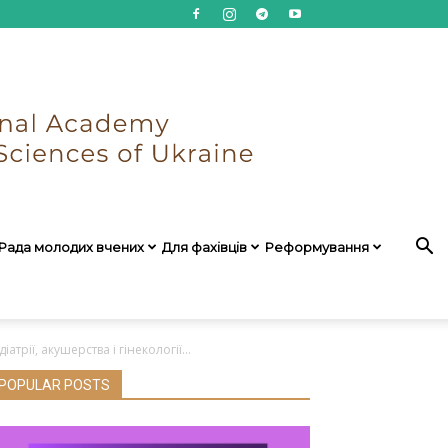
Рада молодих вчених
Для фахівців
Реформування
рії, акушерства і гінекології...
POPULAR POSTS