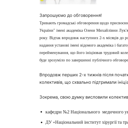
Запрошуємо до обговорення!
Тривають громадські обговорення щодо присвоєння
України" імені академіка Олени Михайлівни Лук'я
року. Відтак впродовж наступних 2-х місяців до 
надання установі імені відомого академіка і багат
перейменування, що його ініціював трудовий коле
буде зрозуміло по завершенні публічного обгово
Впродовж перших 2-х тижнів після початк
колективів, що схвально підтримали ініці
Зокрема, свою думку висловили колектив
кафедри №2 Національного медичного ун
ДУ «Національний інститут хірургії та 