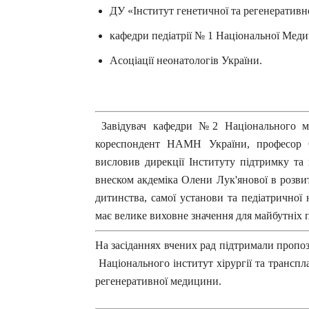
ДУ «Інститут генетичної та регенерати
кафедри педіатрії № 1 Національної Меди
Асоціації неонатологів України.
Завідувач
кафедри №2 Національного ме
кореспондент НАМН України, професор О
висловив дирекції Інституту підтримку та
внеском акдеміка Олени Лук'янової в розвит
дитинства, самої установи та педіатричної 
має велике виховне значення для майбутніх по
На засіданнях вчених рад підтримали пропо
Національного інститут хірургії та трансп
регенеративної медицини.