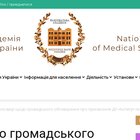
йти / приєднатися
и України
Інформація для населення
Діяльність
Установи
НАМН
позиції щодо громадського обговорення про присвоєння ДУ «Інститут педіат
о громадського
України