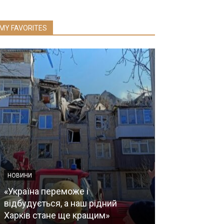
MY FAVORITES
НОВИНИ
НОВИНИ МЕДИЦИ
«Україна переможе і
відбудується, а наш рідний
«Сучасні пита
Харків стане ще кращим»
терапії в яде