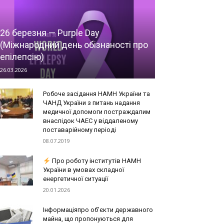
26 березня — Purple Day
(Міжнародний день обізнаності про
епілепсію)
26.03.2026
Робоче засідання НАМН України та
ЧАНД України з питань надання
медичної допомоги постраждалим
внаслідок ЧАЕС у віддаленому
поставарійному періоді
08.07.2019
Про роботу інститутів НАМН
України в умовах складної
енергетичної ситуації
20.01.2026
Інформаціяпро об’єкти державного
майна, що пропонуються для