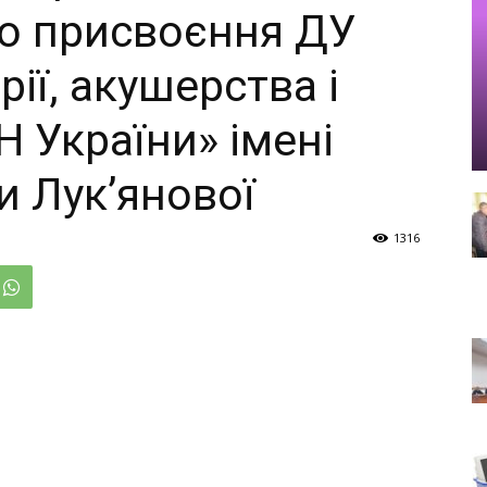
о присвоєння ДУ
рії, акушерства і
Н України» імені
и Лук’янової
1316