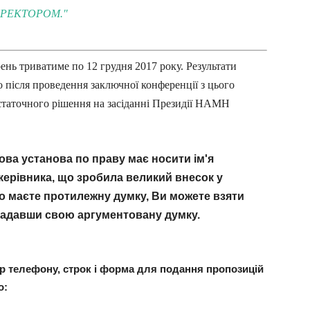
РЕКТОРОМ."
ень триватиме по 12 грудня 2017 року.
Результати
після проведення заключної конференції з цього
статочного рішення на засіданні Президії НАМН
ова установа по праву має носити ім'я
 керівника, що зробила великий внесок у
бо маєте протилежну думку, Ви можете взяти
надавши свою аргументовану думку.
р телефону, строк і форма для подання пропозицій
о: