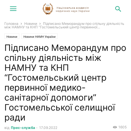
Головна
Новини
Підписано Меморандум про спільну діяльність
між НАМНУ та КНП “Гостомельський центр первинної...
Новини
Новини НАМН України
Підписано Меморандум про
спільну діяльність між
НАМНУ та КНП
“Гостомельський центр
первинної медико-
санітарної допомоги”
Гостомельської селищної
ради
1605
від
Прес-служба
-
17.09.2022