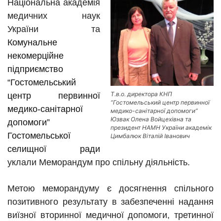
Національна академія
медичних наук
України та
Комунальне
некомерційне
підприємство
“Гостомельський
Т.в.о. директора КНП
центр первинної
“Гостомельський центр первинної
медико-санітарної
медико-санітарної допомоги”
Юзвак Олена Войцехівна та
допомоги”
президент НАМН України академік
Гостомельської
Цимбалюк Віталій Іванович
селищної ради
уклали Меморандум про спільну діяльність.
Метою меморандуму є досягнення спільного
позитивного результату в забезпеченні надання
виїзної вторинної медичної допомоги, третинної