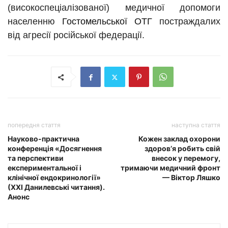
(високоспеціалізованої) медичної допомоги
населенню
Гостомельської ОТГ
постраждалих
від агресії російської федерації.
попередня стаття
наступна стаття
Науково-практична
Кожен заклад охорони
конференція «Досягнення
здоров’я робить свій
та перспективи
внесок у перемогу,
експериментальної і
тримаючи медичний фронт
клінічної ендокринології»
— Віктор Ляшко
(ХХІ Данилевські читання).
Анонс