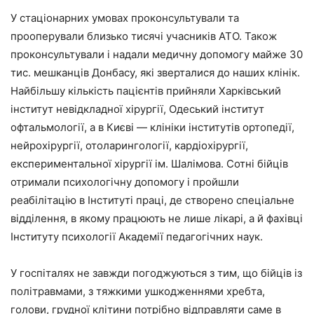
У стаціонарних умовах проконсультували та
прооперували близько тисячі учасників АТО. Також
проконсультували і надали медичну допомогу майже 30
тис. мешканців Донбасу, які зверталися до наших клінік.
Найбільшу кількість пацієнтів прийняли Харківський
інститут невідкладної хірургії, Одеський інститут
офтальмології, а в Києві — клініки інститутів ортопедії,
нейрохірургії, отоларингології, кардіохірургії,
експериментальної хірургії ім. Шалімова. Сотні бійців
отримали психологічну допомогу і пройшли
реабілітацію в Інституті праці, де створено спеціальне
відділення, в якому працюють не лише лікарі, а й фахівці
Інституту психології Академії педагогічних наук.
У госпіталях не завжди погоджуються з тим, що бійців із
політравмами, з тяжкими ушкодженнями хребта,
голови, грудної клітини потрібно відправляти саме в