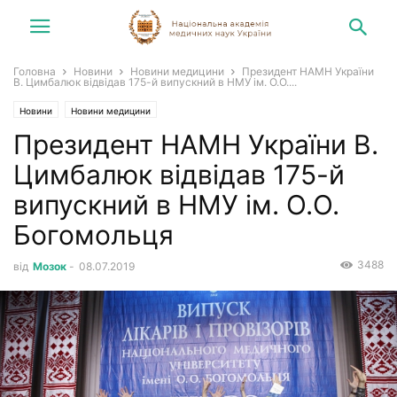
Головна
Новини
Новини медицини
Президент НАМН України
В. Цимбалюк відвідав 175-й випускний в НМУ ім. О.О....
Новини
Новини медицини
Президент НАМН України В.
Цимбалюк відвідав 175-й
випускний в НМУ ім. О.О.
Богомольця
3488
від
Мозок
-
08.07.2019