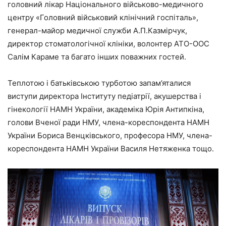
головний лікар Національного військово-медичного
центру «Головний військовий клінічний госпіталь»,
генерал-майор медичної служби А.П.Казмірчук,
директор стоматологічної клініки, волонтер АТО-ООС
Салім Караме та багато інших поважних гостей.
Теплотою і батьківською турботою запам’яталися
виступи директора Інституту педіатрії, акушерства і
гінекології НАМН України, академіка Юрія Антипкіна,
голови Вченої ради НМУ, члена-кореспондента НАМН
України Бориса Венцківського, професора НМУ, члена-
кореспондента НАМН України Василя Нетяженка тощо.