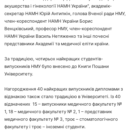
акушерства і гінекології НАМН України", академік-
секретар НАМН Юрій Антипкін, голова Вченої ради НМУ,
член-кореспондент НАМН України Борис
Венцківський, професор НМУ, член-кореспондент
НАМН України Василь Нетяженко та інші почесні
представники Академії та медичної еліти країни.
За традицією, чотирьох найкращих студентів-
випускників НМУ було внесено до Книги Пошани
Університету.
Нагородження 40 найкращих випускників дипломами з
відзнакою також стало традицією в Університеті. Із 40
відзначених 15 – випускники медичного факультету №
1, 18 – медичного факультету № 2, 1 – представник
медичного факультету № 3, троє – стоматологічного
факультету і троє – іноземні студенти.