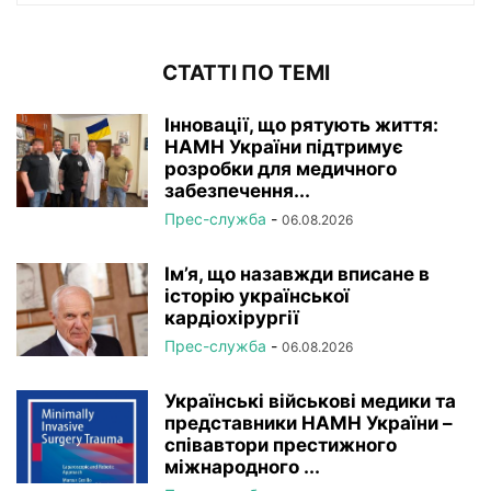
СТАТТІ ПО ТЕМІ
Інновації, що рятують життя:
НАМН України підтримує
розробки для медичного
забезпечення...
Прес-служба
-
06.08.2026
Ім’я, що назавжди вписане в
історію української
кардіохірургії
Прес-служба
-
06.08.2026
Українські військові медики та
представники НАМН України –
співавтори престижного
міжнародного ...