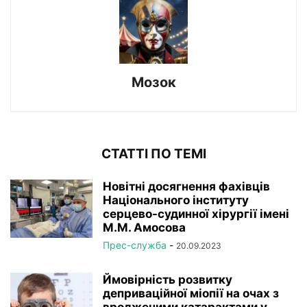
Мозок
СТАТТІ ПО ТЕМІ
Новітні досягнення фахівців
Національного інституту
серцево-судинної хірургії імeні
М.М. Амосова
Прес-служба
-
20.09.2023
Ймовірність розвитку
деприваційної міопії на очах з
вродженими катарактами у