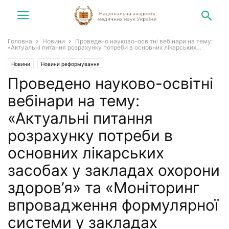
Головна
Новини
Проведено науково-освітні вебінари на тему:
«Актуальні питання розрахунку потреби в основних лікарських...
Новини
Новини реформування
Проведено науково-освітні
вебінари на тему:
«Актуальні питання
розрахунку потреби в
основних лікарських
засобах у закладах охорони
здоров’я» та «Моніторинг
впровадження формулярної
системи у закладах