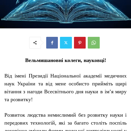
Вельмишановні колеги, науковці!
Від імені Президії Національної академії медичних
наук України та від мене особисто прийміть щирі
вітання з нагоди Всесвітнього дня науки в ім’я миру
та розвитку!
Розвиток людства немислимий без розвитку науки і
передових технологій, які за багато століть поспіль
докорінно змінили форми людської життєдіяльності у