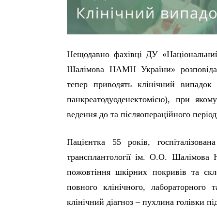
Нещодавно
фахівці
ДУ «Національний 
Шалімова НАМН України»
розповід
тепер привод
ять
клінічний випадок 
панкреатодуоденектомією), при яком
ведення до та післяопераційного період
Пацієнтка 55 років, госпіталізова
трансплантології ім. О.О. Шалімова
пожовтіння шкірних покривів та скле
повного клінічного, лабораторного 
клінічний діагноз – пухлина голівки пі