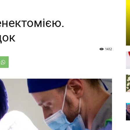
енектомією.
док
1412