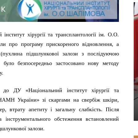
інститут хірургії та трансплантології ім. О.О.
али про програму прискореного відновлення, а
(пухлина підшлункової залози з послідуючою
у було безпосередньо застосовано нову методу
у.
на до ДУ «Національний інститут хірургії та
 НАМН України» зі скаргами на свербіж шкіри,
р, втрату апетиту і загальну слабкість. Після
та інструментального обстеження встановлений
дшлункової залози.