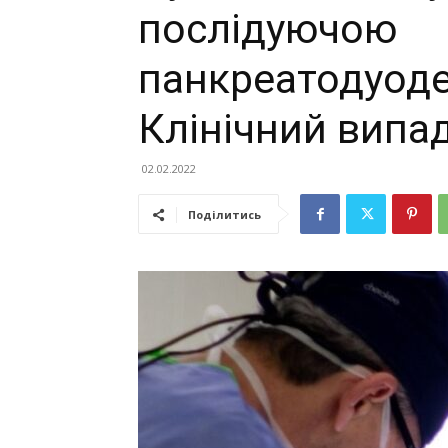
послідуючою
панкреатодуод
Клінічний випа
02.02.2022
Поділитись