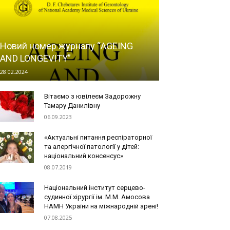
Новий номер журналу “AGEING
AND LONGEVITY”
28.02.2024
Вітаємо з ювілеєм Задорожну
Тамару Данилівну
06.09.2023
«Актуальні питання респіраторної
та алергічної патології у дітей:
національний консенсус»
08.07.2019
Національний інститут серцево-
судинної хірургії ім. М.М. Амосова
НАМН України на міжнародній арені!
07.08.2025