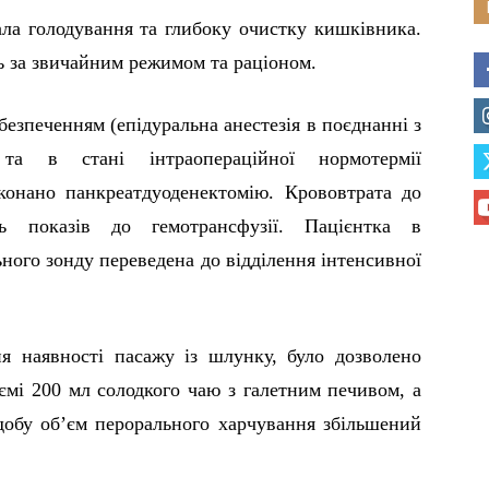
ла голодування та глибоку очистку кишківника.
ь за звичайним режимом та раціоном.
безпеченням (епідуральна анестезія в поєднанні з
а в стані інтраопераційної нормотермії
конано панкреатдуоденектомію. Крововтрата до
ь показів до гемотрансфузії. Пацієнтка в
ьного зонду переведена до відділення інтенсивної
ня наявності пасажу із шлунку, було дозволено
ємі 200 мл солодкого чаю з галетним печивом, а
добу об’єм перорального харчування збільшений