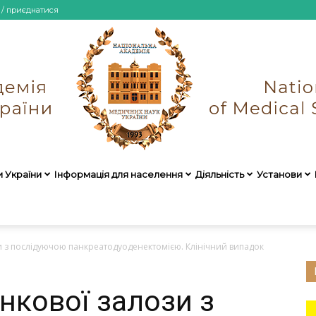
 / приєднатися
и України
Інформація для населення
Діяльність
Установи
НАМН
и з послідуючою панкреатодуоденектомією. Клінічний випадок
нкової залози з
України