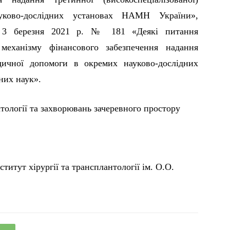
ково-дослідних установах НАМН України»,
 3 березня 2021 р. № 181 «Деякі питання
 механізму фінансового забезпечення надання
едичної допомоги в окремих науково-дослідних
них наук».
тології та захворювань зачеревного простору
титут хірургії та трансплантології ім. О.О.