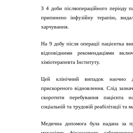
З 4 доби післяопераційного періоду п
припинено інфузійну терапію, вида
харчування.
На 9 добу після операції пацієнтка ви
відповідними рекомендаціями вклю
хіміотерапевта Інституту.
Цей клінічний випадок наочно де
прискореного відновлення. Слід зазна
скоротити перебування пацієнта н
соціальній та трудовій реабілітації та
Медична допомога була надана за п
механізму фінансового забезпеченн