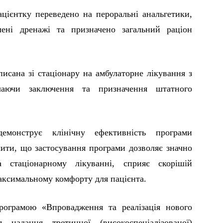
ацієнтку переведено на пероральні анальгетики,
лені дренажі та призначено загальний раціон
писана зі стаціонару на амбулаторне лікування з
чаючи заключення та призначення штатного
монструє клінічну ефективність програми
чити, що застосування програми дозволяє значно
а стаціонарному лікуванні, сприяє скорішій
 максимальному комфорту для пацієнта.
рограмою «Впровадження та реалізація нового
я надання третинної (високоспеціалізованої)