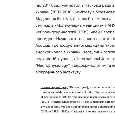
(до 2011), заступник голів Наукової рад
України (2000-2010), Комітету з біоетики 
Відділення біохімії, фізіології та молекул
семінарів «Молекулярна медицина» НАНУ
нейроендокринології (1999), член Європе
президент Наукового товариства патофізіо
Асоціації репродуктивної медицини Україн
ендокринологів України. Заступник голов
редколегій журналів “International Journal
“Neurophysiology”, «Ендокринологія» та 
біографічного інституту.
Основні наукові праці:
"Ингибиторы функции коры надпочеч
гормоны и дифференциация мозга" (1982); "Антиандрогены" 
of Reproduction" (1994); "Эндокринная терапия рака предста
(2001); "Пренатальный стресс и нейроэндокринная патолог
антиандрогенна терапія та проведення циклів допоміжних 
FSHR та ESR2» (2012), «Фізіологія, біохімія і психологія с