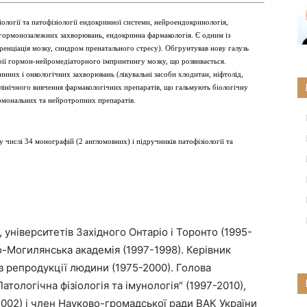
іології та патофізіології ендокринної системи, нейроендокринологія,
гормонозалежних захворювань, ендокринна фармакологія. Є одним із
еренціація мозку, синдром пренатального стресу). Обгрунтував нову галузь
ії гормон-нейромедіаторного імпринтингу мозку, що розвивається.
нних і онкологічних захворювань (лікувальні засоби хлодитан, ніфтолід,
лінічного вивчення фармакологічних препаратів, що гальмують біологічну
ормональних та нейротропних препаратів.
 числі 34 монографій (2 англомовних) і підручників патофізіології та
 університетів Західного Онтаріо і Торонто (1995-
о-Могилянська академія (1997-1998). Керівник
 репродукції людини (1975-2000). Голова
тологічна фізіологія та імунологія" (1997-2010),
2002) і член Науково-громадської ради ВАК України