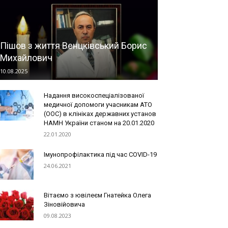
Пішов з життя Венцківський Борис
Михайлович
10.08.2025
Надання високоспеціалізованої
медичної допомоги учасникам АТО
(ООС) в клініках державних установ
НАМН України станом на 20.01.2020
22.01.2020
Імунопрофілактика під час COVID-19
24.06.2021
Вітаємо з ювілеєм Гнатейка Олега
Зіновійовича
09.08.2023