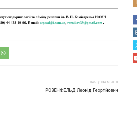
титут ендокринології та обміну речовин ім. В. П. Комісаренка НАМН
380) 44 428-19-96. E-mail:
reprod@i.com.ua
,
reznikov39@gmail.com
.
наступна стаття
РОЗЕНФЕЛЬД Леонід Георгійович