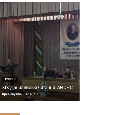
ІНФОРМАЦІЙНІ МА
НОВИНИ
Інформація щ
XIX Данилевські читання. АНОНС
станом на 10:0
Прес-служба
-
12.12.2019
Прес-служба
-
07.0