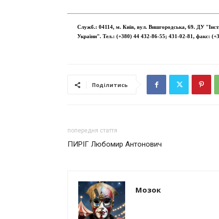
Служб.: 04114, м. Київ, вул. Вишгородська, 69. ДУ "Інс
України". Тел.: (+380) 44 432-86-55; 431-02-81, факс: (+
Поділитись
попередня стаття
ПИРІГ Любомир Антонович
Мозок