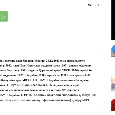
3593
ї медичних наук України, обраний 28.12.2011 р. за спеціальністю
ни (1991), член Нью-Йоркської академії наук (1993), доктор медичних
хніки України (1999), лауреат Державної премії УРСР (1976), премії ім.
ної медицини НАМН України (1996),
премії ім. В.П.Комісаренка НАН
бінету міністрів, МОЗ, НАН, НАМН України, медалями «За наукові
аїни і ОНДМУ,
В.Я.Данилевського
. Завідувач лабораторії
ідділу ендокринології репродукції та адаптації ДУ «Інститут
 НАМН України» (з 1991).
Головний науковий співробітник, заступник
го експертного (в минулому – фармакологічного) центру МОЗ