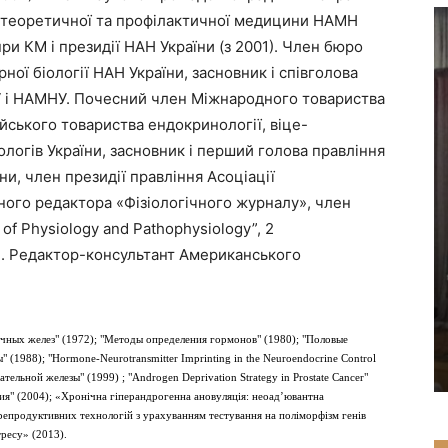
и з теоретичної та профілактичної медицини НАМН
при КМ і президії НАН України (з 2001). Член бюро
ярної біології НАН України, засновник і співголова
 і НАМНУ. Почесний член Міжнародного товариства
йського товариства ендокринології, віце-
логів України, засновник і перший голова правління
и, член президії правління Асоціації
ного редактора «Фізіологічного журналу», член
 of Physiology and Pathophysiology”, 2
ін. Редактор-консультант Американського
ных желез" (1972); "Методы определения гормонов" (1980); "Половые
(1988); "Hormone-Neurotransmitter Imprinting in the Neuroendocrine Control
тельной железы" (1999) ; "Androgen Deprivation Strategy in Prostate Cancer"
ия" (2004); «Хронічна гіперандрогенна ановуляція: неоад’ювантна
репродуктивних технологій з урахуванням тестування на поліморфізм генів
тресу» (2013).