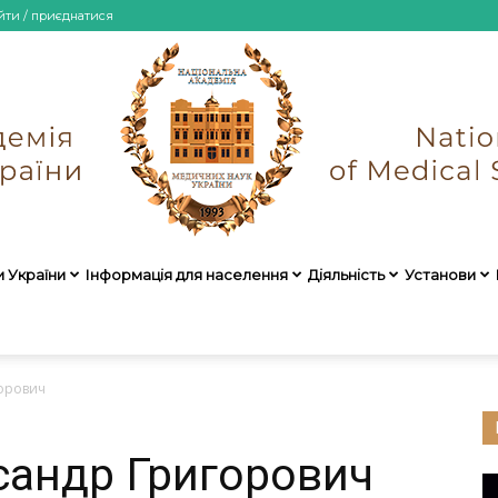
йти / приєднатися
и України
Інформація для населення
Діяльність
Установи
НАМН
орович
сандр Григорович
України