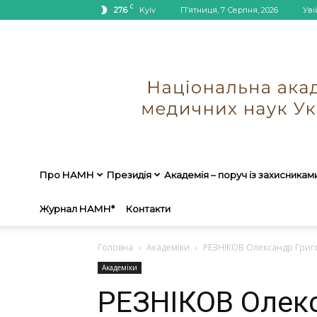
C
27.6
Kyiv
П’ятниця, 7 Серпня, 2026
Уві
Про НАМН
Президія
Академія – поруч із захисникам
Журнал НАМН*
Контакти
Головна
Академіки
РЕЗНІКОВ Олександр Григ
Академіки
РЕЗНІКОВ Олек