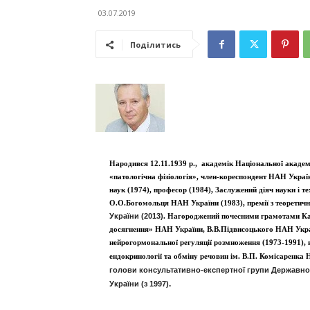
03.07.2019
Поділитись
Народився 12.11.1939 p., академік Національної академі
«патологічна фізіологія», член-кореспондент HAH Украї
наук (1974), професор (1984), Заслужений діяч науки і те
О.О.Богомольця НАН України (1983), премії з теоретич
України (2013)
. Нагороджений почесними грамотами Ка
досягнення» НАН України, В.В.Підвисоцького НАН Укр
нейрогормональної регуляції розмноження (1973-1991), в
ендокринології та обміну речовин ім. В.П. Комісаренка
голови консультативно-експертної групи Державно
.
України (з 1997)