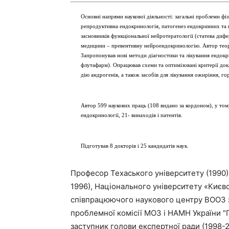
Основні напрями наукової діяльності: загальні проблеми фіз
репродуктивна ендокринологія, патогенез ендокринних та 
засновників функціональної нейротератології (статева диф
медицини – превентивну нейроендокринологію. Автор теор
Запропонував нові методи діагностики та лікування ендокри
флутафарм). Опрацював схеми та оптимізовані критерії док
дію андрогенів, а також засобів для лікування ожиріння, г
Автор 599 наукових праць (108 видано за кордоном), у тому
ендокринології, 21- винаходів і патентів.
Підготував 8 докторів і 25 кандидатів наук.
Професор Техаського університету (1990),
1996), Національного університету «Києв
співпрацюючого наукового центру ВООЗ з
проблемної комісії МОЗ і НАМН України "Па
заступник голови експертної ради (1998-