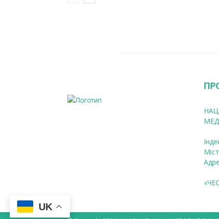
ПР
НАЦ
МЕД
Інде
Міст
Адре
«ЧЕ
UK