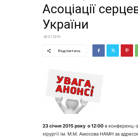
Асоціації серце
України
08.07.2019
Поділитись
23 січня 201
5
року о 12:00
в конференц-з
хірургії ім. М.М. Амосова НАМН за адресо