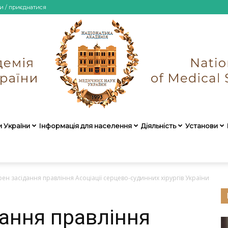
и / приєднатися
и України
Інформація для населення
Діяльність
Установи
НАМН
ен засідання правління Асоціації серцево-судинних хірургів України
ання правління
України