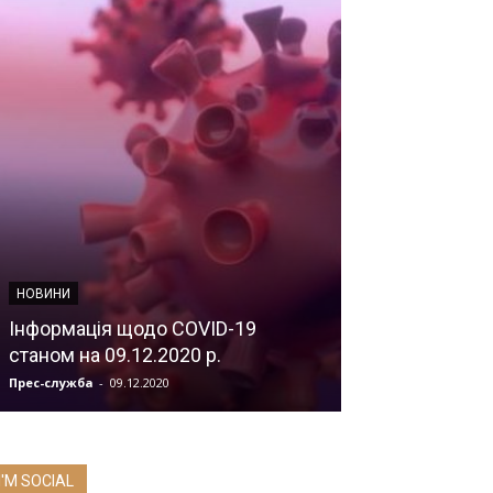
НОВИНИ
НОВИНИ
Інформація щодо COVID-19
станом на 09.12.2020 р.
Їх кров рятув
Прес-служба
-
09.12.2020
Прес-служба
-
24.1
I'M SOCIAL