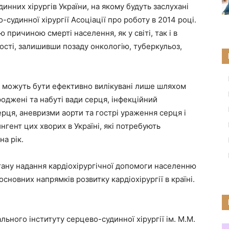
инних хірургів України, на якому будуть заслухані
о-судинної хірургії Асоціації про роботу в 2014 році.
причиною смерті населення, як у світі, так і в
тності, залишивши позаду онкологію, туберкульоз,
 можуть бути ефективно вилікувані лише шляхом
роджені та набуті вади серця, інфекційний
рця, аневризми аорти та гострі ураження серця і
гент цих хворих в Україні, які потребують
на рік.
тану надання кардіохірургічної допомоги населенню
сновних напрямків розвитку кардіохірургії в країні.
ьного інституту серцево-судинної хірургії ім. М.М.