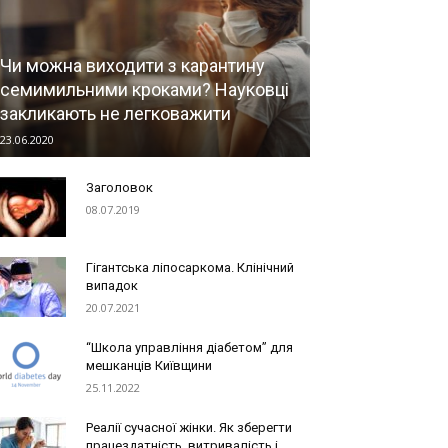
Чи можна виходити з карантину
семимильними кроками? Науковці
закликають не легковажити
23.06.2020
Заголовок
08.07.2019
Гігантська ліпосаркома. Клінічний
випадок
20.07.2021
“Школа управління діабетом” для
мешканців Київщини
25.11.2022
Реалії сучасної жінки. Як зберегти
працездатність, витривалість і