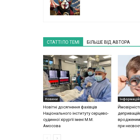
СТАТТІ ПО ТЕМІ
БІЛЬШЕ ВІД АВТОРА
Новини
Інформацій
Новітні досягнення фахівців
Ймовірніст
Національного інституту серцево-
деприваційн
судинної хірургії імeні М.М.
вродженими
Амосова
при несвоєч