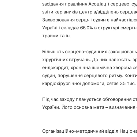
засідання правління Асоціації серцево-суд
звіти керівників центрів/відділень серцев
Захворювання серця і судин є найчастішою 
Україні і складає 66,0% в структурі смер
травми та ін.
Більшість серцево-судинних захворювань
хірургічних втручань. До них належать: в
ендокардит, хронічна ішемічна хвороба се
судин, порушення серцевого ритму. Контин
кардіохірургічної допомоги, сягає 35 тис. 
Під час заходу планується обговорення с
України. Його основна мета – визначення о
Організаційно-методичний відділ Націонал