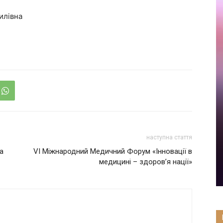
илівна
наступна стаття
а
VI Міжнародний Медичний Форум «Інновації в
медицині – здоров’я нації»