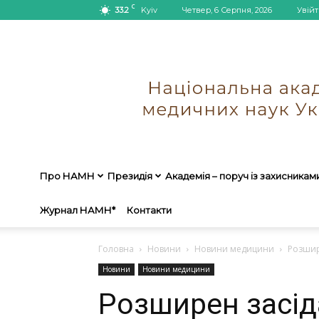
C
33.2
Kyiv
Четвер, 6 Серпня, 2026
Увійт
Про НАМН
Президія
Академія – поруч із захисникам
Журнал НАМН*
Контакти
Головна
Новини
Новини медицини
Розшир
Новини
Новини медицини
Розширен засід