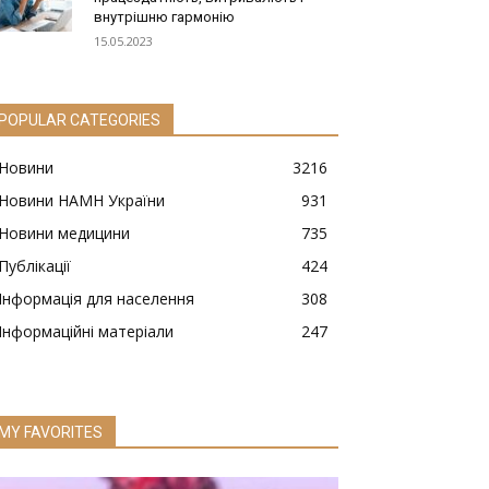
внутрішню гармонію
15.05.2023
POPULAR CATEGORIES
Новини
3216
Новини НАМН України
931
Новини медицини
735
Публікації
424
Інформація для населення
308
Інформаційні матеріали
247
MY FAVORITES