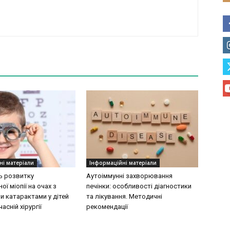
ні матеріали
Інформаційні матеріали
ь розвитку
Аутоіммунні захворювання
ої міопії на очах з
печінки: особливості діагностики
 катарактами у дітей
та лікування. Методичні
асній хірургії
рекомендації