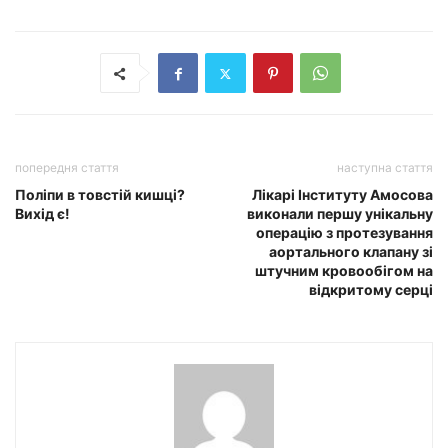
попередня стаття
наступна стаття
Поліпи в товстій кишці?
Лікарі Інституту Амосова
Вихід є!
виконали першу унікальну
операцію з протезування
аортального клапану зі
штучним кровообігом на
відкритому серці