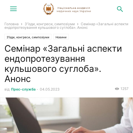
Головна
З'їзди, конгреси, симпозіуми
Семінар «Загальні аспекти
ендопротезування кульшового суглоба». Анонс
З'їзди, конгреси, симпозіуми
Новини
Семінар «Загальні аспекти
ендопротезування
кульшового суглоба».
Анонс
1257
від
Прес-служба
-
04.05.2023