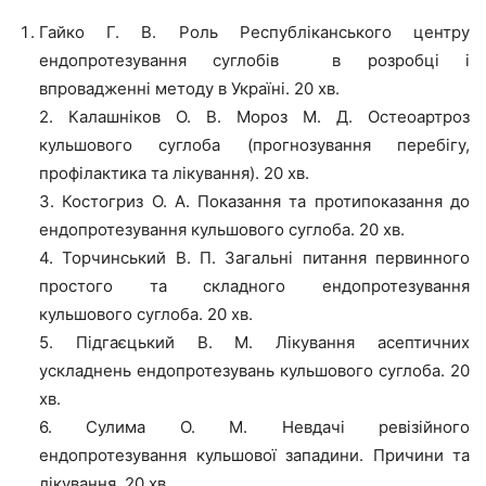
Гайко Г. В. Роль Республіканського центру
ендопротезування суглобів в розробці і
впровадженні методу в Україні. 20 хв.
2. Калашніков О. В. Мороз М. Д. Остеоартроз
кульшового суглоба (прогнозування перебігу,
профілактика та лікування). 20 хв.
3. Костогриз О. А. Показання та протипоказання до
ендопротезування кульшового суглоба. 20 хв.
4. Торчинський В. П. Загальні питання первинного
простого та складного ендопротезування
кульшового суглоба. 20 хв.
5. Підгаєцький В. М. Лікування асептичних
ускладнень ендопротезувань кульшового суглоба. 20
хв.
6. Сулима О. М. Невдачі ревізійного
ендопротезування кульшової западини. Причини та
лікування. 20 хв.