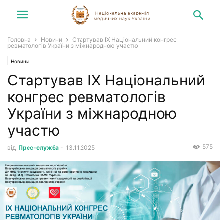
Головна
Новини
Стартував IX Національний конгрес
ревматологів України з міжнародною участю
Новини
Стартував IX Національний
конгрес ревматологів
України з міжнародною
участю
575
від
Прес-служба
-
13.11.2025