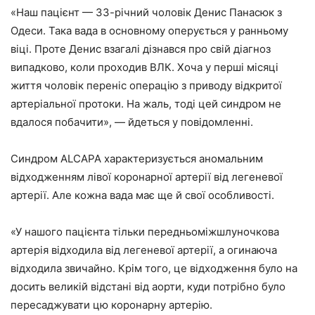
«Наш пацієнт — 33-річний чоловік Денис Панасюк з
Одеси. Така вада в основному оперується у ранньому
віці. Проте Денис взагалі дізнався про свій діагноз
випадково, коли проходив ВЛК. Хоча у перші місяці
життя чоловік переніс операцію з приводу відкритої
артеріальної протоки. На жаль, тоді цей синдром не
вдалося побачити», — йдеться у повідомленні.
Синдром ALCAPA характеризується аномальним
відходженням лівої коронарної артерії від легеневої
артерії. Але кожна вада має ще й свої особливості.
«У нашого пацієнта тільки передньоміжшлуночкова
артерія відходила від легеневої артерії, а огинаюча
відходила звичайно. Крім того, це відходження було на
досить великій відстані від аорти, куди потрібно було
пересаджувати цю коронарну артерію.