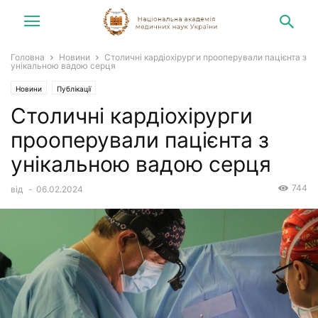
Головна
Новини
Столичні кардіохірурги прооперували пацієнта з
унікальною вадою серця
Новини
Публікації
Столичні кардіохірурги
прооперували пацієнта з
унікальною вадою серця
744
від
-
06.02.2024