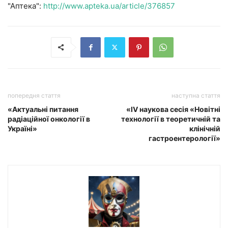
"Аптека":
http://www.apteka.ua/article/376857
попередня стаття
наступна стаття
«Актуальні питання
«IV наукова сесія «Новітні
радіаційної онкології в
технології в теоретичній та
Україні»
клінічній
гастроентерології»