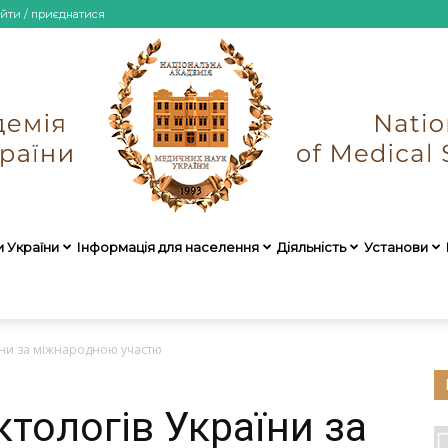
ійти / приєднатися
и України
Інформація для населення
Діяльність
Установи
НАМН
аїни за міжнародною участю
ктологів України за
України