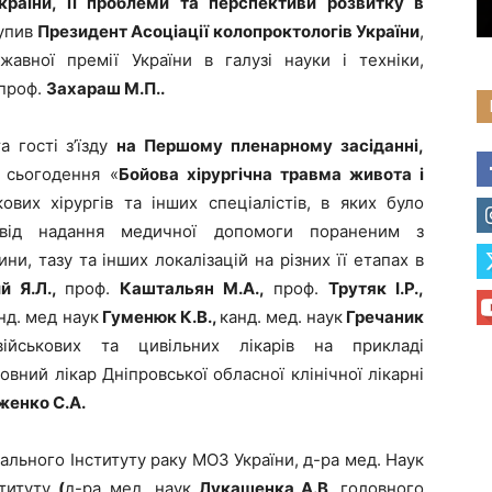
країни, її проблеми та перспективи розвитку в
упив
Президент Асоціації колопроктологів України
,
авної премії України в галузі науки і техніки,
 проф.
Захараш М.П..
а гості з’їзду
на Першому пленарному засіданні,
 сьогодення «
Бойова хірургічна травма живота і
ових хірургів та інших спеціалістів, в яких було
свід надання медичної допомоги пораненим з
, тазу та інших локалізацій на різних її етапах в
й Я.Л.,
проф.
Каштальян М.А.,
проф.
Трутяк І.Р.,
нд. мед наук
Гуменюк К.В.,
канд. мед. наук
Гречаник
ійськових та цивільних лікарів на прикладі
вний лікар Дніпровської обласної клінічної лікарні
женко С.А.
льного Інституту раку МОЗ України, д-ра мед. Наук
ституту
(
д-ра мед. наук
Лукашенка А.В,
головного