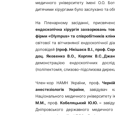
медичного університету імені О.О. Бо
дитячими хірургами було заслухано та об
На Пленарному засіданні, присвяче
ендоскопічна хірургія захворювань тов
фірми «
Olympus
» та співробітників клін
світової та вітчизняної ендоскопічної ді
доповідей
(проф
. Нікішаєв В.І., проф. Со
доц. Яковенко В.О., Корпяк В.С.,Джан
демонстрацією ендоскопічних дослі
(поліпектомія, слизово-підслизова дирекці
Член-кор НАМН України, проф
. Черній
анестезіологів України
, завідувач к
Національного медичного університету і
М.М.,
проф.
Кобеляцький Ю.Ю. –
завід
Дніпровського державного медичного 