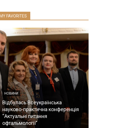
MY FAVORITES
НОВИНИ
Відбулась Всеукраїнська
науково-практична конференція
НОВИНИ
“Актуальні питання
офтальмології”
Загальні збо