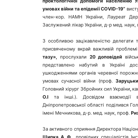
проктологічної допомоги населенню У
умовах війни та епідемії
C
О
VID
-19”
вист
член-кор. НАМН України, Лауреат Держ
Заслужений лікар України, д-р мед. наук,
З особливою зацікавленістю делегати т
присвяченому вкрай важливій проблемі
тазу»,
прослухали
20 доповідей
військ
представлено набутий в Україні до
ушкодженнями органів черевної порожнини
умовах сучасної війни (проф.
Заруцьки
Головний хірург Збройних сил України
,
ка
О.І
та інші.). Досвідом взаємодії в
Дніпропетровської області поділився Голо
імені Мечникова, д-р. мед. наук, проф.
Ри
За активного сприяння Директора Націона
Шипка А. Ф.,
провідних спеціалістів Ін