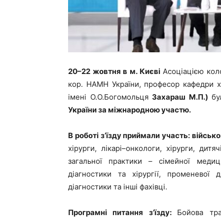
20–22 жовтня
в м. Києві
Асоціацією коло
кор. НАМН України, професор кафедри х
імені О.О.Богомольця
Захараш М.П.)
бу
України за міжнародною участю.
В роботі з’їзду приймали участь: військо
хірурги, лікарі–онкологи, хірурги, дитяч
загальної практики – сімейної медици
діагностики та хірургії, променевої 
діагностики та інші фахівці.
Програмні питання з’їзду
:
Бойова тра