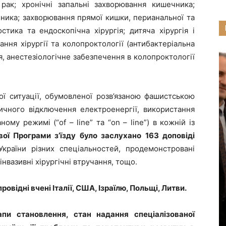
 рак; хронічні запальні захворювання кишечника;
ника; захворювання прямої кишки, перианальної та
стика та ендоскопічна хірургія; дитяча хірургія і
ання хірургії та колопроктології (антибактеріальна
я, анестезіологічне забезпечення в колопроктології
ої ситуації, обумовленої розв’язаною фашистською
дичного відключення електроенергії, використання
му режимі (“of – line” та “on – line”) в кожній із
ої Програми з’їзду було заслухано 163 доповіді
України різних спеціальностей, продемонстровані
інвазивні хірургічні втручання, тощо.
овідні вчені Італії, США, Ізраїлю, Польщі, Литви.
тапи становлення, стан надання спеціалізованої