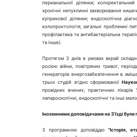
перианальної ділянки; колоректальний
хронічні непухлинні захворювання кишеч
куприкової ділянки; ендоскопічна діагно
колопроктологія; загальні проблемні пит
профілактика та антибактеріальна терапі
та інше).
Протягом 3 днів в умовах вкрай складн
росією війни, повітряних тривог, періо
генераторів енергозабезпечення в змішано
трьох студій згідно сформованої
Науков
провідних вчених, практичних лікарів 
лапароскопічні, ендоскопічні та інші мало
Іноземними доповідачами на З’їзді були пр
З програмною доповіддю
“
Історія, е