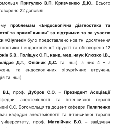
гомольця
Притулою В.П, Кривчен
ею Д.Ю..
Всього
говорено 22 доповіді.
ному
проблемам «Ендоскопічна діагностика та
стої та прямої кишки” за підтримки та за участю
ки «
Olymed
»
було представлено новітні досягнення
агностики і ендоскопічної хірургії та обговорено 12
рокін Б.В., Поліщук С.П., канд. мед. наук Клюзко І.В.,
елідзе Д.Т., Олійник Д.С.
та інші), з них 4 – з
джень та ендоскопічних хірургічних втручань
я та інші).
 В.І.,
проф.
Дубров С.О. – Президент Асоціації
афедри анестезіології та інтенсивної терапії
мені О.О. Богомольця та доцент кафедри
Пилипенко
увач кафедри анестезіології та інтенсивної терапії
університету
,
проф.
Матвійчук Б.О. –
завідувач