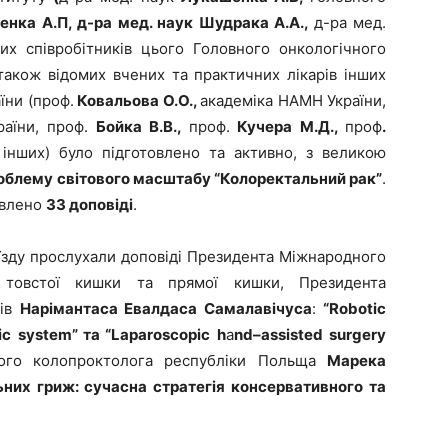
енка А.П, д-ра мед. наук Шудрака А.А.,
д-ра мед.
ших співробітників цього Головного онкологічного
також відомих вчених та практичних лікарів інших
їни (проф.
Ковальова О.О.,
академіка НАМН України,
аїни, проф.
Бойка В.В.,
проф.
Кучера М.Д.,
проф
.
інших) було підготовлено та активно, з великою
облему світового масштабу
“
Колоректальний рак
”
.
авлено
33 доповіді
.
’їзду прослухали доповіді Президента Міжнародного
ів товстої кишки та прямої кишки, Президента
гів
Нарімантаса Евалдаса Самалавічуса
:
“
Robotic
ic
system
” та “
Laparoscopic
h
a
nd
–
assisted
surgery
мого колопроктолога республіки Польща
Марека
них гриж: сучасна стратегія консервативного та