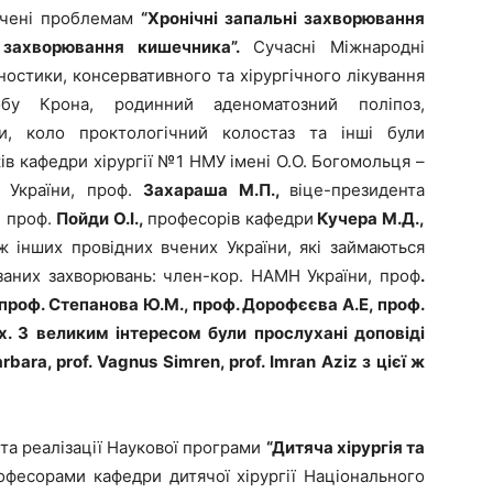
ячені проблемам
“Хронічні запальні захворювання
і захворювання кишечника”.
Сучасні Міжнародні
ностики, консервативного та хірургічного лікування
обу Крона, родинний аденоматозний поліпоз,
и, коло проктологічний колостаз та інші були
ів кафедри хірургії №1 НМУ імені О.О. Богомольця –
Н України, проф.
Захараша М.П.,
віце-президента
, проф.
Пойди О.І.,
професорів кафедри
Кучера М.Д.,
ж інших провідних вчених України, які займаються
заних захворювань: член-кор. НАМН України, проф
.
 проф. Степанова Ю.М., проф. Дорофєєва А.Е, проф.
их. З великим інтересом були прослухані доповіді
rbara
, р
rof
.
Vagnus
Simren
, р
rof
.
Imran
Aziz
з цієї ж
 та реалізації Наукової програми
“Дитяча хірургія та
офесорами кафедри дитячої хірургії Національного