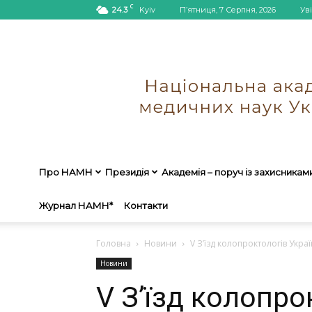
C
24.3
Kyiv
П’ятниця, 7 Серпня, 2026
Ув
Про НАМН
Президія
Академія – поруч із захисникам
Журнал НАМН*
Контакти
Головна
Новини
V З’їзд колопроктологів Укр
Новини
V З’їзд колопро