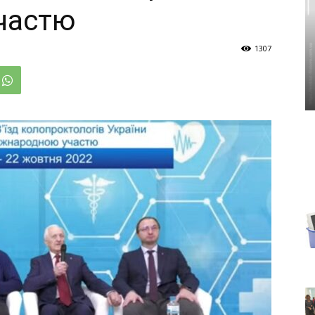
частю
1307