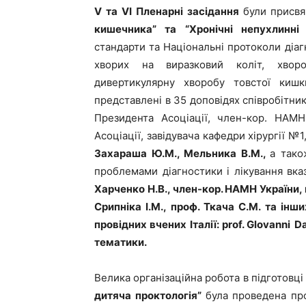
V
та
VI
Пленарні засідання
були присв
кишечника” та “Хронічні непухлинн
стандарти та Національні протоколи діаг
хворих на виразковий коліт, хвор
дивертикулярну хворобу товстої кишк
представлені в 35 доповідях співробітник
Президента Асоціації, член-кор. НАМ
Асоціації, завідувача кафедри хірургії №1
Захараша Ю.М., Мельника В.М.,
а тако
проблемами діагностики і лікування вка
Харченко Н.В., член-кор. НАМН України
,
Срипніка І.М., проф. Ткача С.М. та інш
провідних вчених Італії:
prof
.
Glovanni
Da
тематики.
Велика організаційна робота в підготовці
дитяча проктологія”
була проведена пр