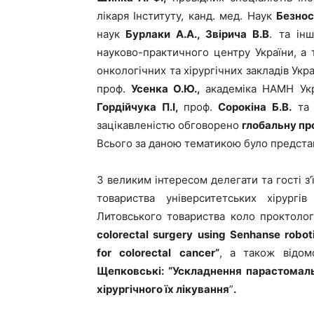
лікаря Інституту, канд. мед. Наук
Безнос
наук
Бурлаки А.А., Звірича В.В
. та ін
науково-практичного центру України, а 
онкологічних та хірургічних закладів Укра
проф.
Усенка О.Ю.,
академіка НАМН Укр
Гордійчука П.І,
проф.
Сорокіна Б.В.
та 
зацікавленістю обговорено
глобальну пр
Всього за даною тематикою було предст
З великим інтересом делегати та гості з
товариства університетських хірург
Литовського товариства коло проктоло
colorectal
surgery
using
Senhanse
robot
for
colorectal
cancer
”
, а також відо
Щепковські:
“Ускладнення парастомаль
хірургічного їх лікування
”
.