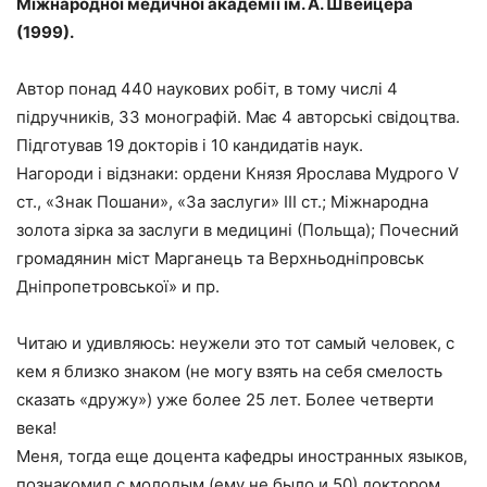
Міжнародної медичної академії ім. А. Швейцера
(1999).
Автор понад 440 наукових робіт, в тому числі 4
підручників, 33 монографій. Має 4 авторські свідоцтва.
Підготував 19 докторів і 10 кандидатів наук.
Нагороди і відзнаки: ордени Князя Ярослава Мудрого V
ст., «Знак Пошани», «За заслуги» III ст.; Міжнародна
золота зірка за заслуги в медицині (Польща); Почесний
громадянин міст Марганець та Верхньодніпровськ
Дніпропетровської» и пр.
Читаю и удивляюсь: неужели это тот самый человек, с
кем я близко знаком (не могу взять на себя смелость
сказать «дружу») уже более 25 лет. Более четверти
века!
Меня, тогда еще доцента кафедры иностранных языков,
познакомил с молодым (ему не было и 50) доктором