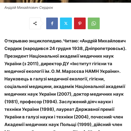
Андрій Михайлович Сердюк
Открываю энциклопедию. Читаю: «Андрій Михайлович
Сердюк (народився 24 грудня 1938, Дніпропетровськ).
Президент Національної академії медичних наук
України (з 2011), директор ДУ «Інститут гігієни та
медичної екології ім. О. М. Марзєєва НАМН України».
Науковець в галузі медичної екології, гігієни,
соціальної медицини, академік Національної академії
медичних наук України (2007), доктор медичних наук
(1981), професор (1994). Заслужений діяч науки і
техніки України (1998), лауреат Державної премії
України в галузі науки і техніки (2004), почесний член
Академії медичних наук Польщі (1999), дійсний член