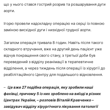
що у нього стався гострий розрив та розшарування дуги
аорти.
Ігорю провели надскладну операцію на серці із повною
заміною висхідної дуги і низхідної грудної аорти.
Загалом операція тривала 8 годин. Навіть після такого
складного втручання, вже на другий день пацієнт уже
відчув покращення свого стану, з третьої доби був
переведений з відділу реанімації в терапевтичне
відділення, а через тиждень після операції із хірургії до
реабілітаційного Центру для подальшого відновлення.
–
Це вже 27 подібна операція, яку зробили наші
фахівці, причому 5 із них зроблено на виїзді в різних
Центрах України, – розповів Віталій Кравченко –
завідувач відділу хірургічного лікування патології