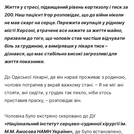
Життя у стресі, підвищений рівень кортизолу і тиск за
200. Наш пацієнт Ігор розповідає, що до війни ніколи
не мав скарг на серце. Пережита окупація у рідному
місті Херсоні, втрачене все нажите за життя майно,
призвели до того, що чоловік став частіше відчувати
біль за грудиною, а вимірявши у лікаря тиск –
дізнався, що має стабільно високі загрозливі для
життя показники.
До Одеської лікарні, де він наразі проживає з родиною,
чоловік потрапив у вкрай важкому стані. – Я не міг ані
стояти, ані сидіти, у грудях так пекло, ніби хтось
приставив праску, – розповідає він.
Чоловіка було екстрено скеровано до ДУ
«Національний інститут серцево-судинної хірургії ім.
М.М. Амосова НАМН України»,
де було встановлено,