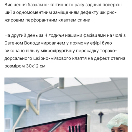
Висічення базально-клітинного раку задньої поверхні
шиї з одномоментним заміщенням дефекту шкірно-
жировим перфорантним клаптем спини.
На другий день
за 4 години
нашими фахівцями на чолі з
Євгеном Володимировичем у прямому ефірі було
виконано вільну мікрохірургічну пересадку торако-
дорсального шкірно-м’язового клаптя на дефект стегна
розміром 30х12 см.