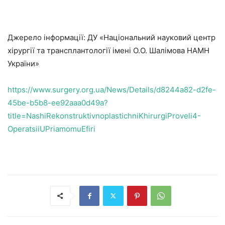
Джерело інформації: ДУ «Національний науковий центр
хірургії та трансплантології імені О.О. Шалімова НАМН
України»
https://www.surgery.org.ua/News/Details/d8244a82-d2fe-
45be-b5b8-ee92aaa0d49a?
title=NashiRekonstruktivnoplastichniKhirurgiProveli4-
OperatsiiUPriamomuEfiri