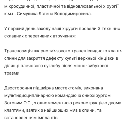
мікросудинної, пластичної та відновлювальної хірургії
к.м.н. Симулика Євгена Володимировича.
У перший день заходу наші хірурги провели 3 технічно
складних оперативних втручання:
Транспозиція шкірно-м’язового трапецієвидного клаптя
спини для закриття дефекту культі верхньої кінцівки в
ділянці плечового суглобу після мінно-вибухової
травми.
Двостороння підшкірна мастектомія, виконана
мультидисциплінарною командою із онкохірургом
Зотовим О.С., з одномоментною реконструкцією двома
клаптями, взятих з найширших м’язів спини, та
встановленням імплантів.