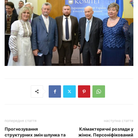
попередня стаття
наступна стаття
Прогнозування
Клімактеричні розлади у
структурних змін шлунка та
жінок. Персоніфікований