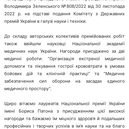
Володимира Зеленського №808/2022 від 30 листопада
2022 р. на підставі подання Комітету з Державних
премій України в галузі науки і техніки.
До складу авторських колективів премійованих робіт
також ввійшли науковці Національної академії
медичних наук України. Нагороди присуджено за дві
медичні роботи: “Організація екстреної медичної
допомоги та лікування гострої крововтрати в умовах
бойових дій та клінічній практиці” та “Медичне
забезпечення сил оборони на засадах єдиного
медичного простору”.
Щиро вітаємо лауреатів Національної премії України
імені Бориса Патона з присудженням цієї високої
нагороди та бажаємо їм міцного здоров’я й подальших
професійних і творчих успіхів в ім’я науки та на благо